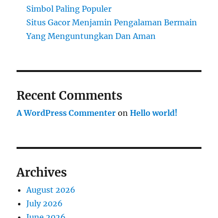
Simbol Paling Populer
Situs Gacor Menjamin Pengalaman Bermain
Yang Menguntungkan Dan Aman
Recent Comments
A WordPress Commenter
on
Hello world!
Archives
August 2026
July 2026
June 2026