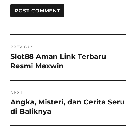
Post
PREVIOUS
navigation
Slot88 Aman Link Terbaru
Previous
post:
Resmi Maxwin
NEXT
Angka, Misteri, dan Cerita Seru
Next
post:
di Baliknya