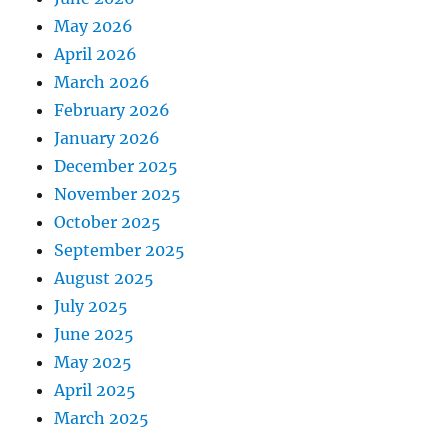
May 2026
April 2026
March 2026
February 2026
January 2026
December 2025
November 2025
October 2025
September 2025
August 2025
July 2025
June 2025
May 2025
April 2025
March 2025