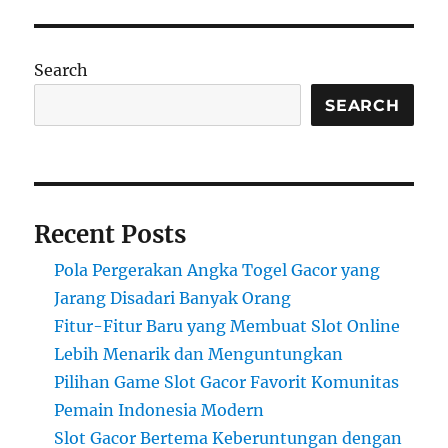
Search
SEARCH
Recent Posts
Pola Pergerakan Angka Togel Gacor yang
Jarang Disadari Banyak Orang
Fitur-Fitur Baru yang Membuat Slot Online
Lebih Menarik dan Menguntungkan
Pilihan Game Slot Gacor Favorit Komunitas
Pemain Indonesia Modern
Slot Gacor Bertema Keberuntungan dengan