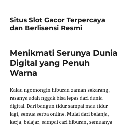
Situs Slot Gacor Terpercaya
dan Berlisensi Resmi
Menikmati Serunya Dunia
Digital yang Penuh
Warna
Kalau ngomongin hiburan zaman sekarang,
rasanya udah nggak bisa lepas dari dunia
digital. Dari bangun tidur sampai mau tidur
lagi, semua serba online. Mulai dari belanja,
kerja, belajar, sampai cari hiburan, semuanya