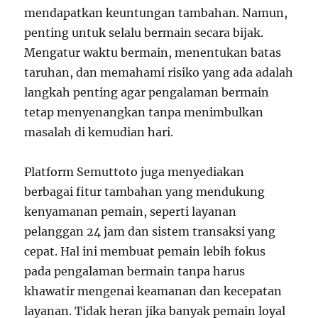
mendapatkan keuntungan tambahan. Namun,
penting untuk selalu bermain secara bijak.
Mengatur waktu bermain, menentukan batas
taruhan, dan memahami risiko yang ada adalah
langkah penting agar pengalaman bermain
tetap menyenangkan tanpa menimbulkan
masalah di kemudian hari.
Platform Semuttoto juga menyediakan
berbagai fitur tambahan yang mendukung
kenyamanan pemain, seperti layanan
pelanggan 24 jam dan sistem transaksi yang
cepat. Hal ini membuat pemain lebih fokus
pada pengalaman bermain tanpa harus
khawatir mengenai keamanan dan kecepatan
layanan. Tidak heran jika banyak pemain loyal