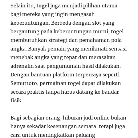
Selain itu,
togel
juga menjadi pilihan utama
bagi mereka yang ingin mengasah
keberuntungan. Berbeda dengan slot yang
bergantung pada keberuntungan murni, togel
membutuhkan strategi dan pemahaman pola
angka. Banyak pemain yang menikmati sensasi
menebak angka yang tepat dan merasakan
adrenalin saat pengumuman hasil dilakukan.
Dengan bantuan platform terpercaya seperti
Semuttoto, permainan togel dapat dilakukan
secara praktis tanpa harus datang ke bandar
fisik.
Bagi sebagian orang, hiburan judi online bukan
hanya sekadar kesenangan semata, tetapi juga
cara untuk meningkatkan peluang