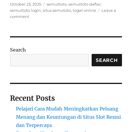
Posted
Tags
October 23, 2025
semuttoto
,
semuttoto daftar
,
on
semuttoto login
,
situs semutoto
,
togel online
Leave a
on
comment
Sensasi
Hiburan
yang
Membawa
Keberuntungan
Search
di
Ujung
SEARCH
Jari
Recent Posts
Pelajari Cara Mudah Meningkatkan Peluang
Menang dan Keuntungan di Situs Slot Resmi
dan Terpercaya