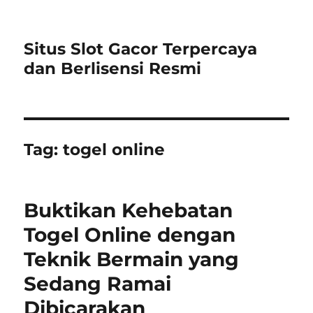
Situs Slot Gacor Terpercaya
dan Berlisensi Resmi
Tag:
togel online
Buktikan Kehebatan
Togel Online dengan
Teknik Bermain yang
Sedang Ramai
Dibicarakan