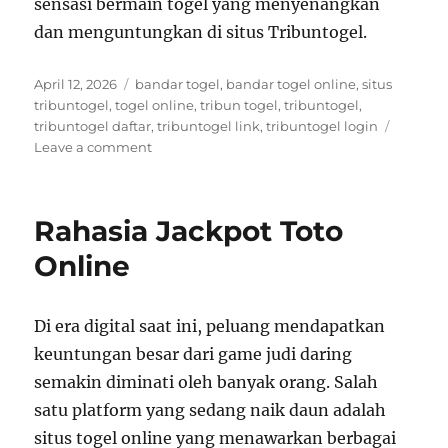
sensasi bermain togel yang menyenangkan
dan menguntungkan di situs Tribuntogel.
Posted
Tags
April 12, 2026
bandar togel
,
bandar togel online
,
situs
on
tribuntogel
,
togel online
,
tribun togel
,
tribuntogel
,
tribuntogel daftar
,
tribuntogel link
,
tribuntogel login
on
Leave a comment
Optimalkan
Peluang
Jackpot
Rahasia Jackpot Toto
Togel
Online
Online
dengan
Sistem
Andal
Di era digital saat ini, peluang mendapatkan
dari
keuntungan besar dari game judi daring
Bandar
Togel
semakin diminati oleh banyak orang. Salah
Terpercaya
satu platform yang sedang naik daun adalah
situs togel online yang menawarkan berbagai