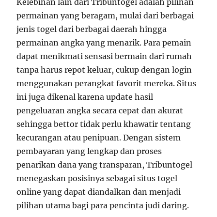
Kelebihan lain dari Tribuntogel adalah pilihan
permainan yang beragam, mulai dari berbagai
jenis togel dari berbagai daerah hingga
permainan angka yang menarik. Para pemain
dapat menikmati sensasi bermain dari rumah
tanpa harus repot keluar, cukup dengan login
menggunakan perangkat favorit mereka. Situs
ini juga dikenal karena update hasil
pengeluaran angka secara cepat dan akurat
sehingga bettor tidak perlu khawatir tentang
kecurangan atau penipuan. Dengan sistem
pembayaran yang lengkap dan proses
penarikan dana yang transparan, Tribuntogel
menegaskan posisinya sebagai situs togel
online yang dapat diandalkan dan menjadi
pilihan utama bagi para pencinta judi daring.