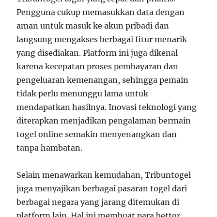
Pengguna cukup memasukkan data dengan
aman untuk masuk ke akun pribadi dan
langsung mengakses berbagai fitur menarik
yang disediakan. Platform ini juga dikenal
karena kecepatan proses pembayaran dan
pengeluaran kemenangan, sehingga pemain
tidak perlu menunggu lama untuk
mendapatkan hasilnya. Inovasi teknologi yang
diterapkan menjadikan pengalaman bermain
togel online semakin menyenangkan dan
tanpa hambatan.
Selain menawarkan kemudahan, Tribuntogel
juga menyajikan berbagai pasaran togel dari
berbagai negara yang jarang ditemukan di
platform lain. Hal ini membuat para bettor