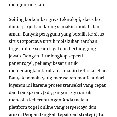
menguntungkan.
Seiring berkembangnya teknologi, akses ke
dunia perjudian daring semakin mudah dan
aman. Banyak pengguna yang beralih ke situs-
situs terpercaya untuk melakukan taruhan
togel online secara legal dan bertanggung
jawab. Dengan fitur lengkap seperti
panentogel, peluang besar untuk
memenangkan taruhan semakin terbuka lebar.
Banyak pemain yang merasakan manfaat dari
layanan ini karena proses transaksi yang cepat
dan transparan. Jadi, jangan ragu untuk
mencoba keberuntungan Anda melalui
platform togel online yang terpercaya dan
aman. Dengan langkah tepat dan strategi jitu,