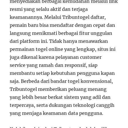
menyediakan berbagai kemudahan melalui link
resmi yang selalu aktif dan terjaga
keamanannya. Melalui Tribuntogel daftar,
pemain baru bisa mendaftar dengan cepat dan
langsung menikmati berbagai fitur unggulan
dari platform ini. Tidak hanya menawarkan
permainan togel online yang lengkap, situs ini
juga dikenal karena pelayanan customer
service yang ramah dan responsif, siap
membantu setiap kebutuhan pengguna kapan
saja. Berbeda dari bandar togel konvensional,
Tribuntogel memberikan peluang menang
yang lebih besar berkat sistem yang adil dan
terpercaya, serta dukungan teknologi canggih
yang menjaga keamanan data pengguna.