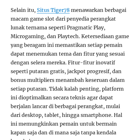
Selain itu,
Situs Tiger78
menawarkan berbagai
macam game slot dari penyedia perangkat
lunak ternama seperti Pragmatic Play,
Microgaming, dan Playtech. Ketersediaan game
yang beragam ini memastikan setiap pemain
dapat menemukan tema dan fitur yang sesuai
dengan selera mereka. Fitur-fitur inovatif
seperti putaran gratis, jackpot progresif, dan
bonus multipliers menambah keseruan dalam
setiap putaran. Tidak kalah penting, platform
ini dioptimalkan secara teknis agar dapat
berjalan lancar di berbagai perangkat, mulai
dari desktop, tablet, hingga smartphone. Hal
ini memungkinkan pemain untuk bermain
kapan saja dan di mana saja tanpa kendala