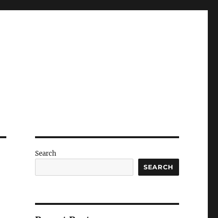
Search
SEARCH