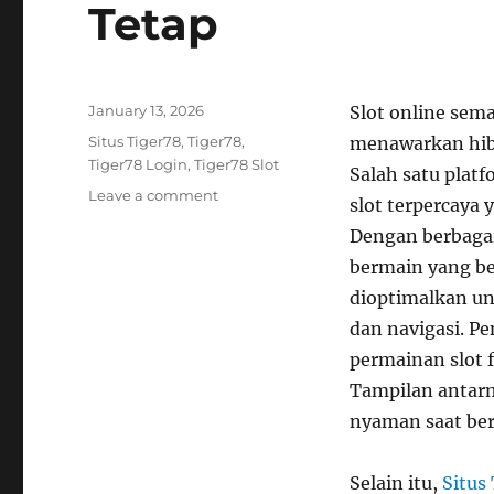
Tetap
Posted
January 13, 2026
Slot online sema
on
Tags
Situs Tiger78
,
Tiger78
,
menawarkan hib
Tiger78 Login
,
Tiger78 Slot
Salah satu platf
on
Leave a comment
slot terpercay
Mesin
Dengan berbaga
Slot
dengan
bermain yang be
Sistem
dioptimalkan un
Jackpot
dan navigasi. P
Tetap
permainan slot f
Tampilan antar
nyaman saat ber
Selain itu,
Situs