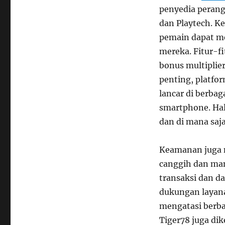
penyedia perang
dan Playtech. K
pemain dapat me
mereka. Fitur-fit
bonus multiplie
penting, platfor
lancar di berbag
smartphone. Ha
dan di mana saj
Keamanan juga me
canggih dan ma
transaksi dan da
dukungan layan
mengatasi berb
Tiger78 juga di