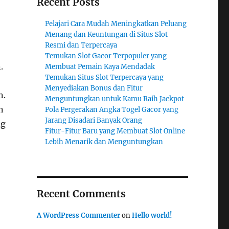
Recent Posts
Pelajari Cara Mudah Meningkatkan Peluang
Menang dan Keuntungan di Situs Slot
Resmi dan Terpercaya
Temukan Slot Gacor Terpopuler yang
.
Membuat Pemain Kaya Mendadak
Temukan Situs Slot Terpercaya yang
Menyediakan Bonus dan Fitur
n.
Menguntungkan untuk Kamu Raih Jackpot
n
Pola Pergerakan Angka Togel Gacor yang
Jarang Disadari Banyak Orang
ng
Fitur-Fitur Baru yang Membuat Slot Online
Lebih Menarik dan Menguntungkan
Recent Comments
A WordPress Commenter
on
Hello world!