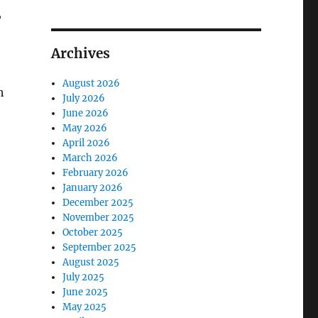
,
Archives
August 2026
h
July 2026
June 2026
May 2026
April 2026
March 2026
February 2026
January 2026
December 2025
November 2025
October 2025
September 2025
August 2025
July 2025
June 2025
May 2025