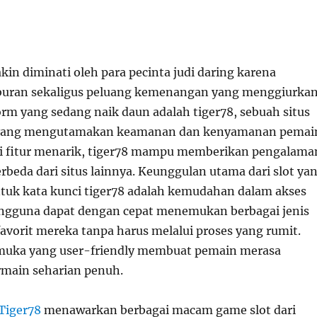
kin diminati oleh para pecinta judi daring karena
uran sekaligus peluang kemenangan yang menggiurkan
orm yang sedang naik daun adalah tiger78, sebuah situs
a yang mengutamakan keamanan dan kenyamanan pemai
i fitur menarik, tiger78 mampu memberikan pengalama
rbeda dari situs lainnya. Keunggulan utama dari slot ya
tuk kata kunci tiger78 adalah kemudahan dalam akses
engguna dapat dengan cepat menemukan berbagai jenis
avorit mereka tanpa harus melalui proses yang rumit.
muka yang user-friendly membuat pemain merasa
main seharian penuh.
 Tiger78
menawarkan berbagai macam game slot dari