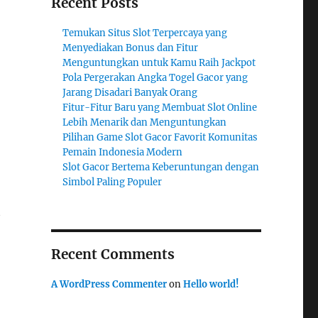
Recent Posts
Temukan Situs Slot Terpercaya yang
Menyediakan Bonus dan Fitur
Menguntungkan untuk Kamu Raih Jackpot
Pola Pergerakan Angka Togel Gacor yang
Jarang Disadari Banyak Orang
Fitur-Fitur Baru yang Membuat Slot Online
Lebih Menarik dan Menguntungkan
Pilihan Game Slot Gacor Favorit Komunitas
Pemain Indonesia Modern
Slot Gacor Bertema Keberuntungan dengan
Simbol Paling Populer
t
Recent Comments
A WordPress Commenter
on
Hello world!