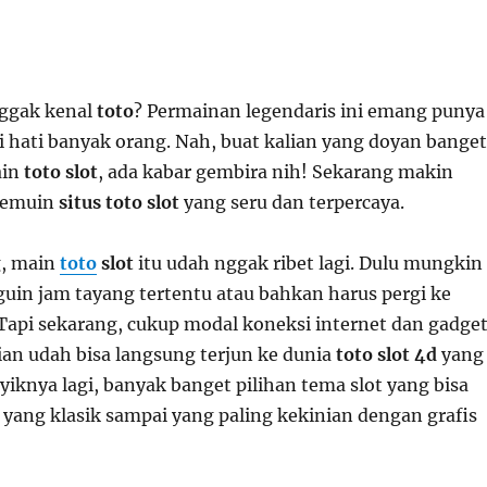
nggak kenal
toto
? Permainan legendaris ini emang punya
i hati banyak orang. Nah, buat kalian yang doyan banget
ain
toto slot
, ada kabar gembira nih! Sekarang makin
nemuin
situs toto slot
yang seru dan terpercaya.
, main
toto
slot
itu udah nggak ribet lagi. Dulu mungkin
guin jam tayang tertentu atau bahkan harus pergi ke
Tapi sekarang, cukup modal koneksi internet dan gadge
ian udah bisa langsung terjun ke dunia
toto slot 4d
yang
iknya lagi, banyak banget pilihan tema slot yang bisa
i yang klasik sampai yang paling kekinian dengan grafis