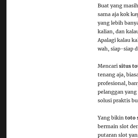
Buat yang masih
sama aja kok k
yang lebih bany
kalian, dan kala
Apalagi kalau k
wah, siap-siap 
Mencari
situs to
tenang aja, bias
profesional, ba
pelanggan yang r
solusi praktis b
Yang bikin
toto 
bermain slot d
putaran slot ya