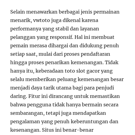
Selain menawarkan berbagai jenis permainan
menarik, vwtoto juga dikenal karena
performanya yang stabil dan layanan
pelanggan yang responsif. Hal ini membuat
pemain merasa dihargai dan didukung penuh
setiap saat, mulai dari proses pendaftaran
hingga proses penarikan kemenangan. Tidak
hanya itu, keberadaan toto slot gacor yang
selalu memberikan peluang kemenangan besar
menjadi daya tarik utama bagi para penjudi
daring. Fitur ini dirancang untuk memastikan
bahwa pengguna tidak hanya bermain secara
sembarangan, tetapi juga mendapatkan
pengalaman yang penuh keberuntungan dan
kesenangan. Situs ini benar-benar