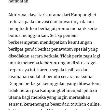
hambatan.
Akhirnya, daya tarik utama dari Kampungbet
terletak pada inovasi dan inovatifnya dalam
menghadirkan berbagai promo menarik serta
bonus menggiurkan. Setiap pemain
berkesempatan mendapatkan keuntungan
berlipat ganda berkat penawaran spesial yang
disediakan secara berkala. Tidak perlu ragu lagi
untuk mencoba keberuntungan di situs togel
terpercaya ini, karena segala fasilitas dan
keamanan sudah dipenuhi secara maksimal.
Dengan berbagai keunggulan yang ditawarkan,
tidak heran jika Kampungbet menjadi pilihan
utama bagi mereka yang ingin merasakan
sensasi kemenangan besar dari taruhan online.