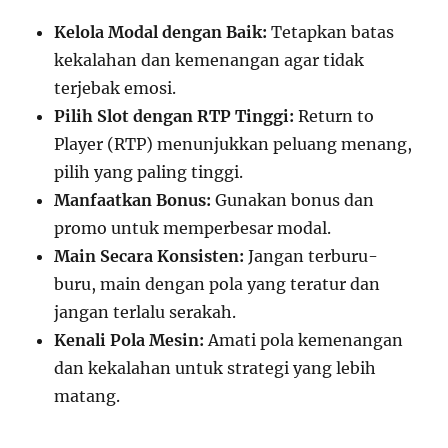
Kelola Modal dengan Baik:
Tetapkan batas
kekalahan dan kemenangan agar tidak
terjebak emosi.
Pilih Slot dengan RTP Tinggi:
Return to
Player (RTP) menunjukkan peluang menang,
pilih yang paling tinggi.
Manfaatkan Bonus:
Gunakan bonus dan
promo untuk memperbesar modal.
Main Secara Konsisten:
Jangan terburu-
buru, main dengan pola yang teratur dan
jangan terlalu serakah.
Kenali Pola Mesin:
Amati pola kemenangan
dan kekalahan untuk strategi yang lebih
matang.