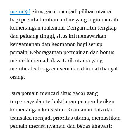
meme4d
Situs gacor menjadi pilihan utama
bagi pecinta taruhan online yang ingin meraih
kemenangan maksimal. Dengan fitur lengkap
dan peluang tinggi, situs ini menawarkan
kenyamanan dan keamanan bagi setiap
pemain. Keberagaman permainan dan bonus
menarik menjadi daya tarik utama yang
membuat situs gacor semakin diminati banyak
orang.
Para pemain mencari situs gacor yang
terpercaya dan terbukti mampu memberikan
kemenangan konsisten. Keamanan data dan
transaksi menjadi prioritas utama, memastikan
pemain merasa nyaman dan bebas khawatir.