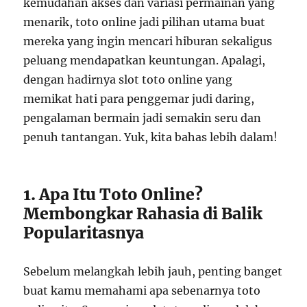
kemudahan akses dan variasi permainan yang
menarik, toto online jadi pilihan utama buat
mereka yang ingin mencari hiburan sekaligus
peluang mendapatkan keuntungan. Apalagi,
dengan hadirnya slot toto online yang
memikat hati para penggemar judi daring,
pengalaman bermain jadi semakin seru dan
penuh tantangan. Yuk, kita bahas lebih dalam!
1. Apa Itu Toto Online?
Membongkar Rahasia di Balik
Popularitasnya
Sebelum melangkah lebih jauh, penting banget
buat kamu memahami apa sebenarnya toto