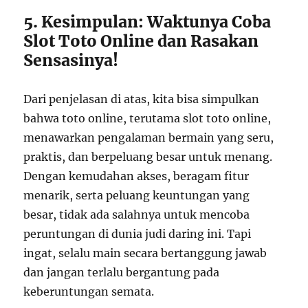
5. Kesimpulan: Waktunya Coba
Slot Toto Online dan Rasakan
Sensasinya!
Dari penjelasan di atas, kita bisa simpulkan
bahwa toto online, terutama slot toto online,
menawarkan pengalaman bermain yang seru,
praktis, dan berpeluang besar untuk menang.
Dengan kemudahan akses, beragam fitur
menarik, serta peluang keuntungan yang
besar, tidak ada salahnya untuk mencoba
peruntungan di dunia judi daring ini. Tapi
ingat, selalu main secara bertanggung jawab
dan jangan terlalu bergantung pada
keberuntungan semata.