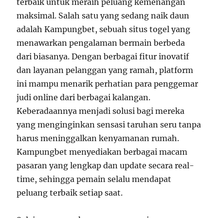
terbaik untuk meraih peluang kemenangan
maksimal. Salah satu yang sedang naik daun
adalah Kampungbet, sebuah situs togel yang
menawarkan pengalaman bermain berbeda
dari biasanya. Dengan berbagai fitur inovatif
dan layanan pelanggan yang ramah, platform
ini mampu menarik perhatian para penggemar
judi online dari berbagai kalangan.
Keberadaannya menjadi solusi bagi mereka
yang menginginkan sensasi taruhan seru tanpa
harus meninggalkan kenyamanan rumah.
Kampungbet menyediakan berbagai macam
pasaran yang lengkap dan update secara real-
time, sehingga pemain selalu mendapat
peluang terbaik setiap saat.