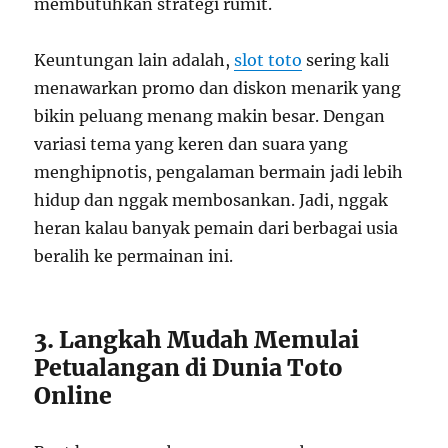
membutuhkan strategi rumit.
Keuntungan lain adalah,
slot toto
sering kali
menawarkan promo dan diskon menarik yang
bikin peluang menang makin besar. Dengan
variasi tema yang keren dan suara yang
menghipnotis, pengalaman bermain jadi lebih
hidup dan nggak membosankan. Jadi, nggak
heran kalau banyak pemain dari berbagai usia
beralih ke permainan ini.
3. Langkah Mudah Memulai
Petualangan di Dunia Toto
Online