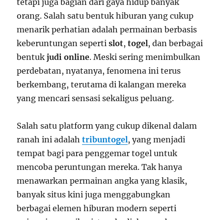
tetapi juga bagian dari gaya hidup banyak
orang. Salah satu bentuk hiburan yang cukup
menarik perhatian adalah permainan berbasis
keberuntungan seperti
slot
,
togel
, dan berbagai
bentuk
judi online
. Meski sering menimbulkan
perdebatan, nyatanya, fenomena ini terus
berkembang, terutama di kalangan mereka
yang mencari sensasi sekaligus peluang.
Salah satu platform yang cukup dikenal dalam
ranah ini adalah
tribuntogel
, yang menjadi
tempat bagi para penggemar togel untuk
mencoba peruntungan mereka. Tak hanya
menawarkan permainan angka yang klasik,
banyak situs kini juga menggabungkan
berbagai elemen hiburan modern seperti