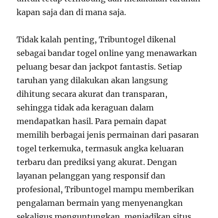
kapan saja dan di mana saja.
Tidak kalah penting, Tribuntogel dikenal
sebagai bandar togel online yang menawarkan
peluang besar dan jackpot fantastis. Setiap
taruhan yang dilakukan akan langsung
dihitung secara akurat dan transparan,
sehingga tidak ada keraguan dalam
mendapatkan hasil. Para pemain dapat
memilih berbagai jenis permainan dari pasaran
togel terkemuka, termasuk angka keluaran
terbaru dan prediksi yang akurat. Dengan
layanan pelanggan yang responsif dan
profesional, Tribuntogel mampu memberikan
pengalaman bermain yang menyenangkan
sekaligus menguntungkan, menjadikan situs