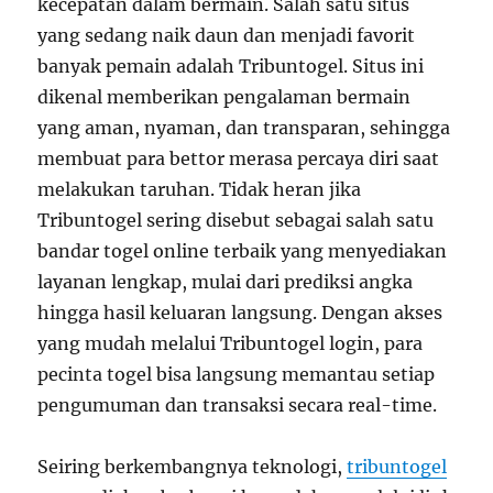
kecepatan dalam bermain. Salah satu situs
yang sedang naik daun dan menjadi favorit
banyak pemain adalah Tribuntogel. Situs ini
dikenal memberikan pengalaman bermain
yang aman, nyaman, dan transparan, sehingga
membuat para bettor merasa percaya diri saat
melakukan taruhan. Tidak heran jika
Tribuntogel sering disebut sebagai salah satu
bandar togel online terbaik yang menyediakan
layanan lengkap, mulai dari prediksi angka
hingga hasil keluaran langsung. Dengan akses
yang mudah melalui Tribuntogel login, para
pecinta togel bisa langsung memantau setiap
pengumuman dan transaksi secara real-time.
Seiring berkembangnya teknologi,
tribuntogel