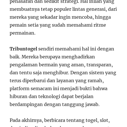
penasaran dan sedikit strategi. Hal inilah yang
membuatnya tetap populer lintas generasi, dari
mereka yang sekadar ingin mencoba, hingga
pemain setia yang sudah memahami ritme
permainan.
Tribuntogel
sendiri memahami hal ini dengan
baik. Mereka berupaya menghadirkan
pengalaman bermain yang aman, transparan,
dan tentu saja menghibur. Dengan sistem yang
terus diperbarui dan layanan yang ramah,
platform semacam ini menjadi bukti bahwa
hiburan dan teknologi dapat berjalan
berdampingan dengan tanggung jawab.
Pada akhirnya, berbicara tentang togel, slot,