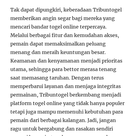
Tak dapat dipungkiri, keberadaan Tribuntogel
memberikan angin segar bagi mereka yang
mencari bandar togel online terpercaya.
Melalui berbagai fitur dan kemudahan akses,
pemain dapat memaksimalkan peluang
menang dan meraih keuntungan besar.
Keamanan dan kenyamanan menjadi prioritas
utama, sehingga para bettor merasa tenang
saat memasang taruhan. Dengan terus
memperbarui layanan dan menjaga integritas
permainan, Tribuntogel berkembang menjadi
platform togel online yang tidak hanya populer
tetapi juga mampu memenuhi kebutuhan para
pemain dari berbagai kalangan. Jadi, jangan
ragu untuk bergabung dan rasakan sendiri