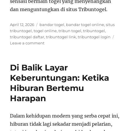
sensasi bermain togel yang menyenangkan
dan menguntungkan di situs Tribuntogel.
Posted
Tags
April 12, 2026
bandar togel
,
bandar togel online
,
situs
on
tribuntogel
,
togel online
,
tribun togel
,
tribuntogel
,
tribuntogel daftar
,
tribuntogel link
,
tribuntogel login
on
Leave a comment
Optimalkan
Peluang
Jackpot
Di Balik Layar
Togel
Online
Keberuntungan: Ketika
dengan
Hiburan Bertemu
Sistem
Andal
Harapan
dari
Bandar
Togel
Dalam kehidupan modern yang serba cepat ini,
Terpercaya
hiburan tidak lagi sekadar menjadi pelarian,