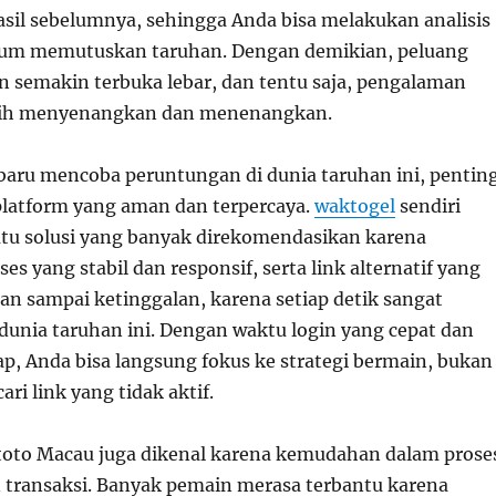
asil sebelumnya, sehingga Anda bisa melakukan analisis
lum memutuskan taruhan. Dengan demikian, peluang
semakin terbuka lebar, dan tentu saja, pengalaman
ebih menyenangkan dan menenangkan.
baru mencoba peruntungan di dunia taruhan ini, pentin
latform yang aman dan terpercaya.
waktogel
sendiri
atu solusi yang banyak direkomendasikan karena
s yang stabil dan responsif, serta link alternatif yang
ngan sampai ketinggalan, karena setiap detik sangat
dunia taruhan ini. Dengan waktu login yang cepat dan
ap, Anda bisa langsung fokus ke strategi bermain, bukan
ari link yang tidak aktif.
us toto Macau juga dikenal karena kemudahan dalam prose
 transaksi. Banyak pemain merasa terbantu karena