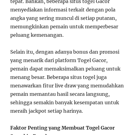
tepat. Bahkan, beberapa situs togel Gacor
menyediakan informasi terkait dengan pola
angka yang sering muncul di setiap putaran,
memungkinkan pemain untuk memperbesar
peluang kemenangan.
Selain itu, dengan adanya bonus dan promosi
yang menarik dari platform Togel Gacor,
pemain dapat memaksimalkan peluang untuk
menang besar. Beberapa situs togel juga
menawarkan fitur live draw yang memudahkan
pemain memantau hasil secara langsung,
sehingga semakin banyak kesempatan untuk
meraih jackpot setiap harinya.
Faktor Penting yang Membuat Togel Gacor