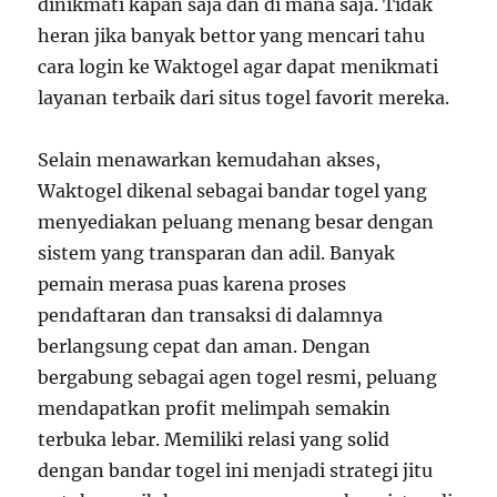
dinikmati kapan saja dan di mana saja. Tidak
heran jika banyak bettor yang mencari tahu
cara login ke Waktogel agar dapat menikmati
layanan terbaik dari situs togel favorit mereka.
Selain menawarkan kemudahan akses,
Waktogel dikenal sebagai bandar togel yang
menyediakan peluang menang besar dengan
sistem yang transparan dan adil. Banyak
pemain merasa puas karena proses
pendaftaran dan transaksi di dalamnya
berlangsung cepat dan aman. Dengan
bergabung sebagai agen togel resmi, peluang
mendapatkan profit melimpah semakin
terbuka lebar. Memiliki relasi yang solid
dengan bandar togel ini menjadi strategi jitu