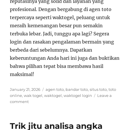
reputasinya yang solid dan layanan yang
profesional. Dengan bergabung di agen toto
terpercaya seperti waktogel, peluang untuk
meraih kemenangan besar pun semakin
terbuka lebar. Jadi, tunggu apa lagi? Segera
login dan rasakan pengalaman bermain yang
berbeda dari sebelumnya. Dapatkan
keberuntungan Anda hari ini juga dan buktikan
bahwa pilihan tepat bisa membawa hasil
maksimal!
Posted
Tags
January 21, 2026
agen toto
,
bandar toto
,
situs toto
,
toto
on
online
,
wak togel
,
waktogel
,
waktogel login
Leave a
on
comment
Nomor
togel
paling
Trik jitu analisa angka
peluang