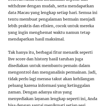
withdraw dengan mudah, serta mendapatkan
data Macau yang lengkap setiap hari. Semua ini
tentu membuat pengalaman bermain menjadi
lebih praktis dan efisien, cocok untuk mereka
yang ingin menghemat waktu namun tetap
mendapatkan hasil maksimal.
Tak hanya itu, berbagai fitur menarik seperti
live score dan history hasil taruhan juga
disediakan untuk membantu pemain dalam
mengontrol dan menganalisis permainan. Jadi,
tidak perlu lagi merasa takut akan kehilangan
peluang karena informasi yang ketinggalan
zaman. Dengan adanya situs yang
menyediakan layanan lengkap seperti ini, Anda
bisa dengan santai menikmati setiap sesi