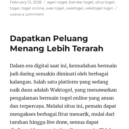
Posted
Tags
February 12, 2026
agen togel
,
bandar togel
,
situs togel
,
on
togel
,
togel online
,
wak togel
,
waktogel
,
waktogel login
on
Leave a comment
Bandar
Togel
Online
Dapatkan Peluang
Terbaik
untuk
Menang Lebih Terarah
Pemula
dan
Pro
Dalam era digital saat ini, kemudahan bermain
Player
judi daring semakin diminati oleh berbagai
kalangan. Salah satu platform yang sedang
naik daun adalah Waktogel, yang menawarkan
pengalaman bermain togel online yang aman
dan terpercaya. Melalui situs ini, pemain dapat
mengakses berbagai fitur menarik, mulai dari
taruhan hingga live draw, semua dapat