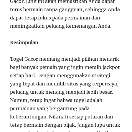
Gacor. Link ini akan memastikan Anda dapat
terus bermain tanpa gangguan, sehingga Anda
dapat tetap fokus pada permainan dan
meningkatkan peluang kemenangan Anda.
Kesimpulan
Togel Gacor memang menjadi pilihan menarik
bagi banyak pemain yang ingin meraih jackpot
setiap hari. Dengan menggunakan strategi
yang tepat dan memilih situs yang terpercaya,
peluang untuk menang menjadi lebih besar.
Namun, tetap ingat bahwa togel adalah
permainan yang bergantung pada
keberuntungan. Nikmati setiap putaran dan
tetap bermain dengan bijak. Jangan lupa untuk