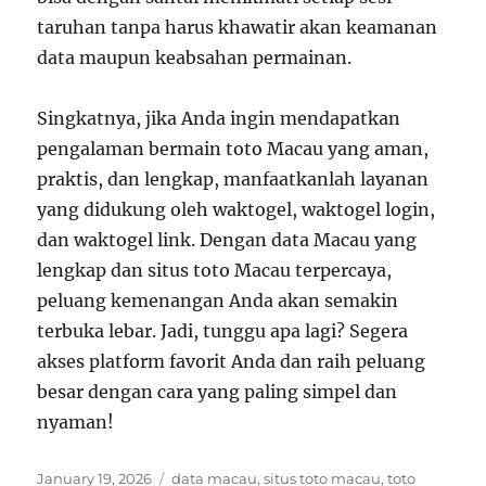
taruhan tanpa harus khawatir akan keamanan
data maupun keabsahan permainan.
Singkatnya, jika Anda ingin mendapatkan
pengalaman bermain toto Macau yang aman,
praktis, dan lengkap, manfaatkanlah layanan
yang didukung oleh waktogel, waktogel login,
dan waktogel link. Dengan data Macau yang
lengkap dan situs toto Macau terpercaya,
peluang kemenangan Anda akan semakin
terbuka lebar. Jadi, tunggu apa lagi? Segera
akses platform favorit Anda dan raih peluang
besar dengan cara yang paling simpel dan
nyaman!
Posted
Tags
January 19, 2026
data macau
,
situs toto macau
,
toto