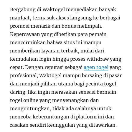
Bergabung di Waktogel menyediakan banyak
manfaat, termasuk akses langsung ke berbagai
promosi menarik dan bonus melimpah.
Kepercayaan yang diberikan para pemain
mencerminkan bahwa situs ini mampu
memberikan layanan terbaik, mulai dari
kemudahan login hingga proses withdraw yang
cepat. Dengan reputasi sebagai
agen togel
yang
profesional, Waktogel mampu bersaing di pasar
dan menjadi pilihan utama bagi pecinta togel
daring. Jika ingin merasakan sensasi bermain
togel online yang menyenangkan dan
menguntungkan, tidak ada salahnya untuk
mencoba keberuntungan di platform ini dan
rasakan sendiri keunggulan yang ditawarkan.