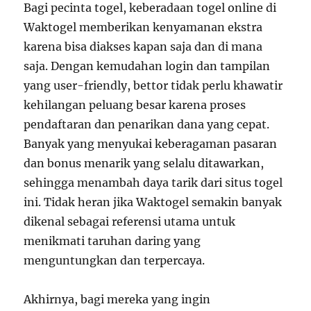
Bagi pecinta togel, keberadaan togel online di
Waktogel memberikan kenyamanan ekstra
karena bisa diakses kapan saja dan di mana
saja. Dengan kemudahan login dan tampilan
yang user-friendly, bettor tidak perlu khawatir
kehilangan peluang besar karena proses
pendaftaran dan penarikan dana yang cepat.
Banyak yang menyukai keberagaman pasaran
dan bonus menarik yang selalu ditawarkan,
sehingga menambah daya tarik dari situs togel
ini. Tidak heran jika Waktogel semakin banyak
dikenal sebagai referensi utama untuk
menikmati taruhan daring yang
menguntungkan dan terpercaya.
Akhirnya, bagi mereka yang ingin