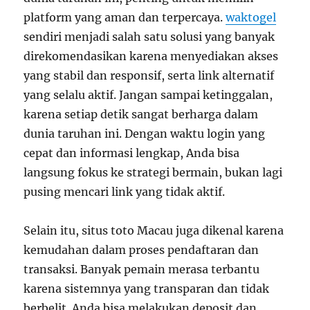
platform yang aman dan terpercaya.
waktogel
sendiri menjadi salah satu solusi yang banyak
direkomendasikan karena menyediakan akses
yang stabil dan responsif, serta link alternatif
yang selalu aktif. Jangan sampai ketinggalan,
karena setiap detik sangat berharga dalam
dunia taruhan ini. Dengan waktu login yang
cepat dan informasi lengkap, Anda bisa
langsung fokus ke strategi bermain, bukan lagi
pusing mencari link yang tidak aktif.
Selain itu, situs toto Macau juga dikenal karena
kemudahan dalam proses pendaftaran dan
transaksi. Banyak pemain merasa terbantu
karena sistemnya yang transparan dan tidak
berbelit. Anda bisa melakukan deposit dan