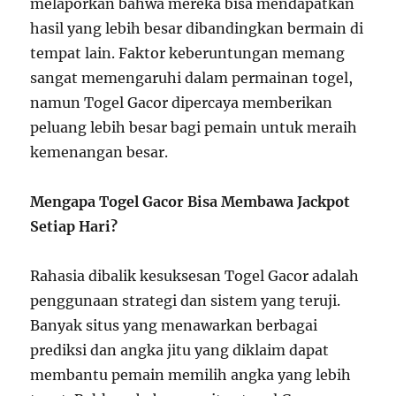
melaporkan bahwa mereka bisa mendapatkan
hasil yang lebih besar dibandingkan bermain di
tempat lain. Faktor keberuntungan memang
sangat memengaruhi dalam permainan togel,
namun Togel Gacor dipercaya memberikan
peluang lebih besar bagi pemain untuk meraih
kemenangan besar.
Mengapa Togel Gacor Bisa Membawa Jackpot
Setiap Hari?
Rahasia dibalik kesuksesan Togel Gacor adalah
penggunaan strategi dan sistem yang teruji.
Banyak situs yang menawarkan berbagai
prediksi dan angka jitu yang diklaim dapat
membantu pemain memilih angka yang lebih