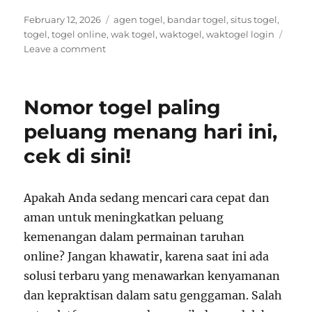
Posted
Tags
February 12, 2026
agen togel
,
bandar togel
,
situs togel
,
on
togel
,
togel online
,
wak togel
,
waktogel
,
waktogel login
on
Leave a comment
Dapatkan
Peluang
Menang
Nomor togel paling
Lebih
Terarah
peluang menang hari ini,
cek di sini!
Apakah Anda sedang mencari cara cepat dan
aman untuk meningkatkan peluang
kemenangan dalam permainan taruhan
online? Jangan khawatir, karena saat ini ada
solusi terbaru yang menawarkan kenyamanan
dan kepraktisan dalam satu genggaman. Salah