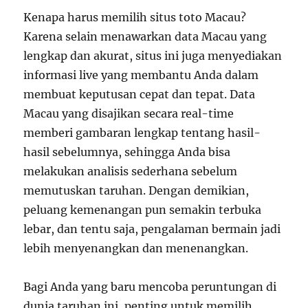
Kenapa harus memilih situs toto Macau?
Karena selain menawarkan data Macau yang
lengkap dan akurat, situs ini juga menyediakan
informasi live yang membantu Anda dalam
membuat keputusan cepat dan tepat. Data
Macau yang disajikan secara real-time
memberi gambaran lengkap tentang hasil-
hasil sebelumnya, sehingga Anda bisa
melakukan analisis sederhana sebelum
memutuskan taruhan. Dengan demikian,
peluang kemenangan pun semakin terbuka
lebar, dan tentu saja, pengalaman bermain jadi
lebih menyenangkan dan menenangkan.
Bagi Anda yang baru mencoba peruntungan di
dunia taruhan ini, penting untuk memilih