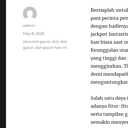
Bersiaplah untu
para pecinta pe
Author
admin
dengan hadirnya
Posted
May 8, 2026
jackpot fantas
on
Tags
situs slot gacor
,
slot
,
slot
luar biasa saat 
gacor
,
slot gacor hari ini
Keunggulan utam
yang tinggi da
menggiurkan. Ti
demi mendapatk
menguntungkan
Salah satu daya 
adanya fitur-f
serta tampilan
semakin menyen