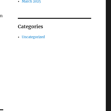
March 2025
an
Categories
Uncategorized