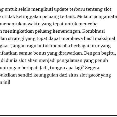
ng untuk selalu mengikuti update terbaru tentang slot
gar tidak ketinggalan peluang terbaik. Melalui pengamat
a menentukan waktu yang tepat untuk mencoba
n meningkatkan peluang kemenangan. Kombinasi
an strategi yang tepat dapat membawa hasil maksimal
gkat. Jangan ragu untuk mencoba berbagai fitur yang
nfaatkan semua bonus yang ditawarkan. Dengan begitu,
 di dunia slot akan menjadi pengalaman yang penuh
ntungan berlipat. Jadi, tunggu apa lagi? Segera
ktikan sendiri keunggulan dari situs slot gacor yang
 ini!