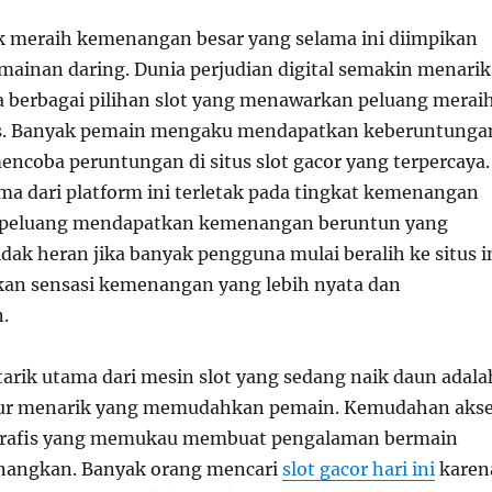
k meraih kemenangan besar yang selama ini diimpikan
rmainan daring. Dunia perjudian digital semakin menarik
 berbagai pilihan slot yang menawarkan peluang merai
tis. Banyak pemain mengaku mendapatkan keberuntunga
mencoba peruntungan di situs slot gacor yang terpercaya.
a dari platform ini terletak pada tingkat kemenangan
n peluang mendapatkan kemenangan beruntun yang
dak heran jika banyak pengguna mulai beralih ke situs i
an sensasi kemenangan yang lebih nyata dan
.
tarik utama dari mesin slot yang sedang naik daun adala
itur menarik yang memudahkan pemain. Kemudahan aks
 grafis yang memukau membuat pengalaman bermain
angkan. Banyak orang mencari
slot gacor hari ini
karen