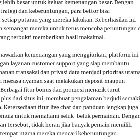
 lebih besar untuk keluar kemenangan besar. Dengan
rategi dan keberuntungan, para bettor bisa
etiap putaran yang mereka lakukan. Keberhasilan ini
 semangat mereka untuk terus mencoba peruntungan d
 yang terbukti memberikan hasil maksimal.
nawarkan kemenangan yang menggiurkan, platform ini
ngan layanan customer support yang siap membantu
anan transaksi dan privasi data menjadi prioritas utama
n merasa nyaman saat melakukan deposit maupun
 Berbagai fitur bonus dan promosi menarik turut
plus dari situs ini, membuat pengalaman berjudi semak
Ketersediaan fitur live chat dan panduan lengkap juga
mula untuk memahami seluk-beluk permainan. Denga
n tersebut, tidak heran jika banyak pemain memilih
ai tempat utama mereka mencari keberuntungan.