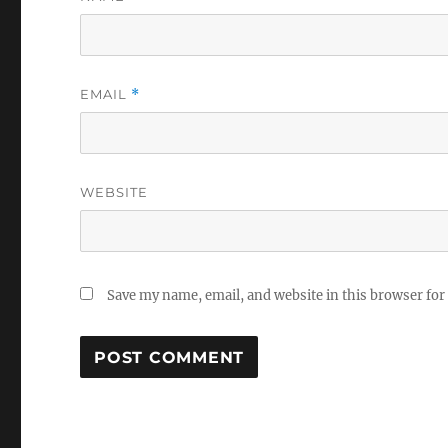
EMAIL
*
WEBSITE
Save my name, email, and website in this browser for