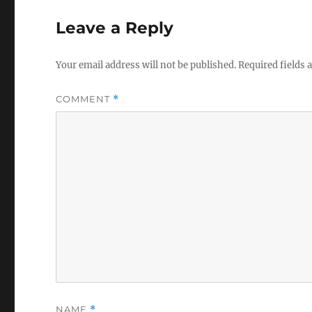
Leave a Reply
Your email address will not be published.
Required fields
COMMENT
*
NAME
*