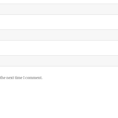
 the next time I comment.