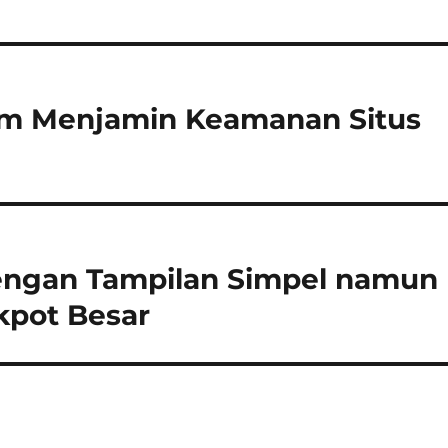
lam Menjamin Keamanan Situs
engan Tampilan Simpel namun
pot Besar