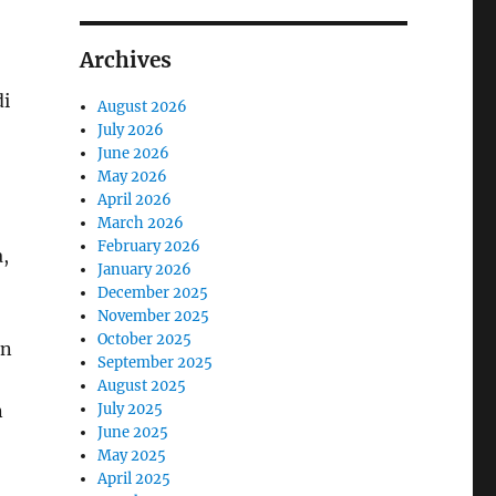
Archives
i
August 2026
July 2026
June 2026
May 2026
April 2026
March 2026
February 2026
,
January 2026
December 2025
November 2025
October 2025
in
September 2025
August 2025
n
July 2025
June 2025
May 2025
April 2025