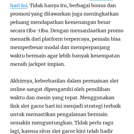
hari ini
. Tidak hanya itu, berbagai bonus dan
promosi yang ditawarkan juga meningkatkan
peluang mendapatkan kemenangan besar
secara tiba-tiba. Dengan memanfaatkan promo
menarik dari platform terpercaya, pemain bisa
memperbesar modal dan memperpanjang
waktu bermain agar lebih banyak kesempatan
meraih jackpot impian.
Akhirnya, keberhasilan dalam permainan slot
online sangat dipengaruhi oleh pemilihan
waktu dan mesin yang tepat. Menggunakan
link slot gacor hari ini menjadi strategi terbaik
untuk memastikan pengalaman bermain
semakin menguntungkan. Tidak perlu ragu
lagi, karena situs slot gacor kini telah hadir