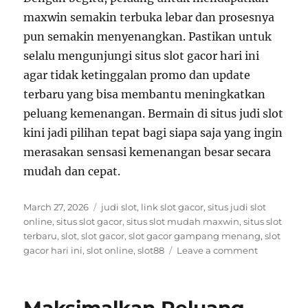
maxwin semakin terbuka lebar dan prosesnya
pun semakin menyenangkan. Pastikan untuk
selalu mengunjungi situs slot gacor hari ini
agar tidak ketinggalan promo dan update
terbaru yang bisa membantu meningkatkan
peluang kemenangan. Bermain di situs judi slot
kini jadi pilihan tepat bagi siapa saja yang ingin
merasakan sensasi kemenangan besar secara
mudah dan cepat.
Posted
Tags
March 27, 2026
judi slot
,
link slot gacor
,
situs judi slot
on
online
,
situs slot gacor
,
situs slot mudah maxwin
,
situs slot
terbaru
,
slot
,
slot gacor
,
slot gacor gampang menang
,
slot
on
gacor hari ini
,
slot online
,
slot88
Leave a comment
Maksimalk
Peluang
Menang
di