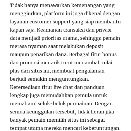
Tidak hanya menawarkan kemenangan yang
menggiurkan, platform ini juga dikenal dengan
layanan customer support yang siap membantu
kapan saja. Keamanan transaksi dan privasi
data menjadi prioritas utama, sehingga pemain
merasa nyaman saat melakukan deposit
maupun penarikan dana. Berbagai fitur bonus
dan promosi menarik turut menambah nilai
plus dari situs ini, membuat pengalaman
berjudi semakin menguntungkan.
Ketersediaan fitur live chat dan panduan
lengkap juga memudahkan pemula untuk
memahami seluk-beluk permainan. Dengan
semua keunggulan tersebut, tidak heran jika
banyak pemain memilih situs ini sebagai
tempat utama mereka mencari keberuntungan.