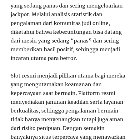
yang sedang panas dan sering mengeluarkan
jackpot. Melalui analisis statistik dan
pengalaman dari komunitas judi online,
diketahui bahwa keberuntungan bisa datang
dari mesin yang sedang “panas” dan sering
memberikan hasil positif, sehingga menjadi
incaran utama para bettor.
Slot resmi menjadi pilihan utama bagi mereka
yang mengutamakan keamanan dan
kepercayaan saat bermain. Platform resmi
menyediakan jaminan keadilan serta layanan
berkualitas, sehingga pengalaman bermain
tidak hanya menyenangkan tetapi juga aman
dari risiko penipuan. Dengan semakin
banyaknya situs terpercaya yang menawarkan