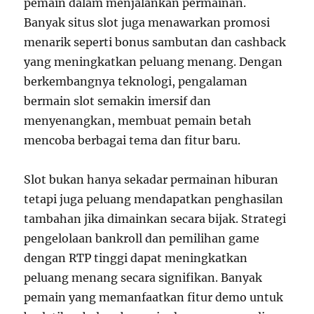
pemain dalam menjalankan permainan.
Banyak situs slot juga menawarkan promosi
menarik seperti bonus sambutan dan cashback
yang meningkatkan peluang menang. Dengan
berkembangnya teknologi, pengalaman
bermain slot semakin imersif dan
menyenangkan, membuat pemain betah
mencoba berbagai tema dan fitur baru.
Slot bukan hanya sekadar permainan hiburan
tetapi juga peluang mendapatkan penghasilan
tambahan jika dimainkan secara bijak. Strategi
pengelolaan bankroll dan pemilihan game
dengan RTP tinggi dapat meningkatkan
peluang menang secara signifikan. Banyak
pemain yang memanfaatkan fitur demo untuk