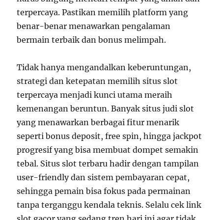
terpercaya. Pastikan memilih platform yang
benar-benar menawarkan pengalaman
bermain terbaik dan bonus melimpah.
Tidak hanya mengandalkan keberuntungan,
strategi dan ketepatan memilih situs slot
terpercaya menjadi kunci utama meraih
kemenangan beruntun. Banyak situs judi slot
yang menawarkan berbagai fitur menarik
seperti bonus deposit, free spin, hingga jackpot
progresif yang bisa membuat dompet semakin
tebal. Situs slot terbaru hadir dengan tampilan
user-friendly dan sistem pembayaran cepat,
sehingga pemain bisa fokus pada permainan
tanpa terganggu kendala teknis. Selalu cek link
slot gacor yang sedang tren hari ini agar tidak