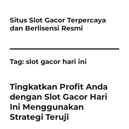
Situs Slot Gacor Terpercaya
dan Berlisensi Resmi
Tag:
slot gacor hari ini
Tingkatkan Profit Anda
dengan Slot Gacor Hari
Ini Menggunakan
Strategi Teruji