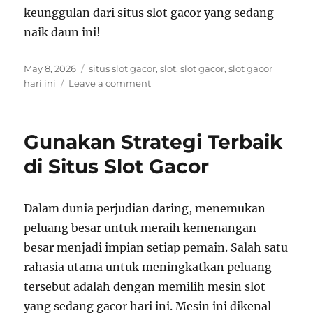
keunggulan dari situs slot gacor yang sedang
naik daun ini!
Posted
Tags
May 8, 2026
situs slot gacor
,
slot
,
slot gacor
,
slot gacor
on
on
hari ini
Leave a comment
Tingkatkan
Profit
Anda
Gunakan Strategi Terbaik
dengan
Slot
di Situs Slot Gacor
Gacor
Hari
Ini
Dalam dunia perjudian daring, menemukan
Menggunakan
peluang besar untuk meraih kemenangan
Strategi
Teruji
besar menjadi impian setiap pemain. Salah satu
rahasia utama untuk meningkatkan peluang
tersebut adalah dengan memilih mesin slot
yang sedang gacor hari ini. Mesin ini dikenal