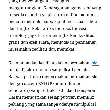
yang menyenangkan sekaligus
menguntungkan. Keberagaman game slot yang
tersedia di berbagai platform online membuat
pemain memiliki banyak pilihan sesuai selera
dan tingkat keberanian mereka. Inovasi
teknologi juga terus meningkatkan kualitas
grafis dan efek suara, menjadikan permainan
ini semakin realistis dan memikat.
Keamanan dan keadilan dalam permainan
slot
menjadi faktor utama yang dicari pemain.
Banyak platform menyediakan permainan slot
dengan sistem RNG (Random Number
Generator) yang terbukti adil dan transparan.
Hal ini memastikan setiap putaran memiliki
peluang yang sama tanpa adanya manipulasi