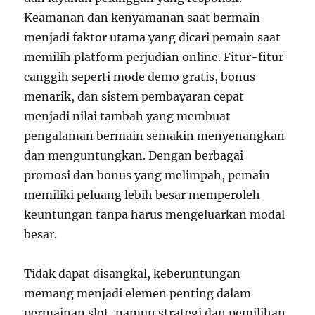
Keamanan dan kenyamanan saat bermain
menjadi faktor utama yang dicari pemain saat
memilih platform perjudian online. Fitur-fitur
canggih seperti mode demo gratis, bonus
menarik, dan sistem pembayaran cepat
menjadi nilai tambah yang membuat
pengalaman bermain semakin menyenangkan
dan menguntungkan. Dengan berbagai
promosi dan bonus yang melimpah, pemain
memiliki peluang lebih besar memperoleh
keuntungan tanpa harus mengeluarkan modal
besar.
Tidak dapat disangkal, keberuntungan
memang menjadi elemen penting dalam
permainan slot, namun strategi dan pemilihan