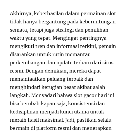
Akhirnya, keberhasilan dalam permainan slot
tidak hanya bergantung pada keberuntungan
semata, tetapi juga strategi dan pemilihan
waktu yang tepat. Mengingat pentingnya
mengikuti tren dan informasi terkini, pemain
disarankan untuk rutin memantau
perkembangan dan update terbaru dari situs
resmi. Dengan demikian, mereka dapat
memanfaatkan peluang terbaik dan
menghindari kerugian besar akibat salah
langkah. Menyadari bahwa slot gacor hari ini
bisa berubah kapan saja, konsistensi dan
kedisiplinan menjadi kunci utama untuk
meraih hasil maksimal. Jadi, pastikan selalu
bermain di platform resmi dan menerapkan