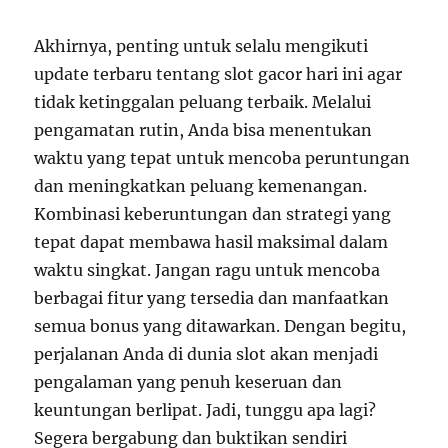
Akhirnya, penting untuk selalu mengikuti
update terbaru tentang slot gacor hari ini agar
tidak ketinggalan peluang terbaik. Melalui
pengamatan rutin, Anda bisa menentukan
waktu yang tepat untuk mencoba peruntungan
dan meningkatkan peluang kemenangan.
Kombinasi keberuntungan dan strategi yang
tepat dapat membawa hasil maksimal dalam
waktu singkat. Jangan ragu untuk mencoba
berbagai fitur yang tersedia dan manfaatkan
semua bonus yang ditawarkan. Dengan begitu,
perjalanan Anda di dunia slot akan menjadi
pengalaman yang penuh keseruan dan
keuntungan berlipat. Jadi, tunggu apa lagi?
Segera bergabung dan buktikan sendiri