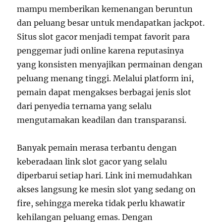
mampu memberikan kemenangan beruntun
dan peluang besar untuk mendapatkan jackpot.
Situs slot gacor menjadi tempat favorit para
penggemar judi online karena reputasinya
yang konsisten menyajikan permainan dengan
peluang menang tinggi. Melalui platform ini,
pemain dapat mengakses berbagai jenis slot
dari penyedia ternama yang selalu
mengutamakan keadilan dan transparansi.
Banyak pemain merasa terbantu dengan
keberadaan link slot gacor yang selalu
diperbarui setiap hari. Link ini memudahkan
akses langsung ke mesin slot yang sedang on
fire, sehingga mereka tidak perlu khawatir
kehilangan peluang emas. Dengan