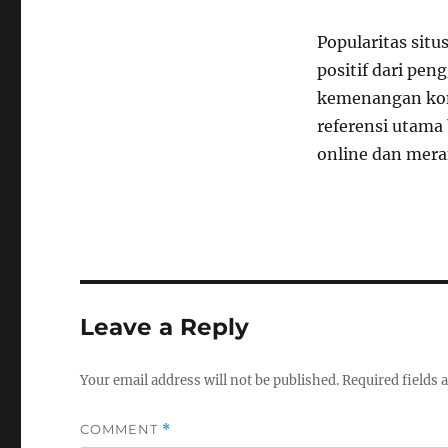
Popularitas sit
positif dari pen
kemenangan konsi
referensi utama
online dan mera
Leave a Reply
Your email address will not be published.
Required fields
COMMENT
*