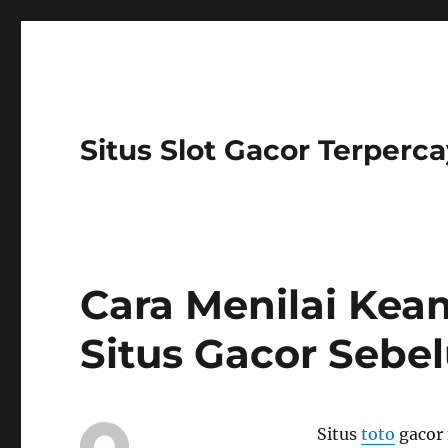
Situs Slot Gacor Terperc
Cara Menilai Ke
Situs Gacor Seb
Situs
toto
gacor 