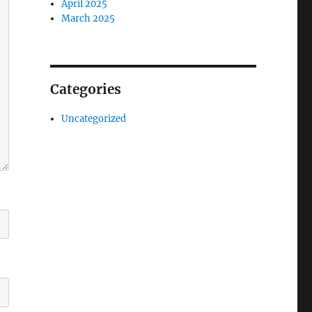
April 2025
March 2025
Categories
Uncategorized