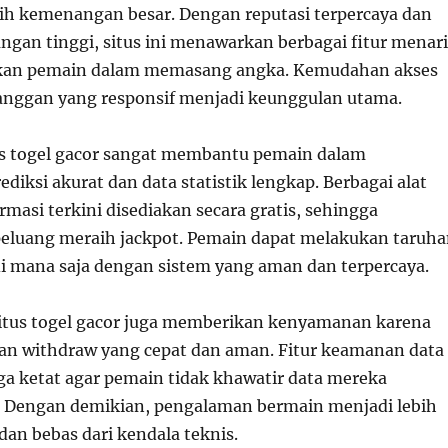
ih kemenangan besar. Dengan reputasi terpercaya dan
gan tinggi, situs ini menawarkan berbagai fitur menar
an pemain dalam memasang angka. Kemudahan akses
anggan yang responsif menjadi keunggulan utama.
s togel gacor sangat membantu pemain dalam
iksi akurat dan data statistik lengkap. Berbagai alat
ormasi terkini disediakan secara gratis, sehingga
eluang meraih jackpot. Pemain dapat melakukan taruh
di mana saja dengan sistem yang aman dan terpercaya.
tus togel gacor juga memberikan kenyamanan karena
dan withdraw yang cepat dan aman. Fitur keamanan data
aga ketat agar pemain tidak khawatir data mereka
 Dengan demikian, pengalaman bermain menjadi lebih
n bebas dari kendala teknis.