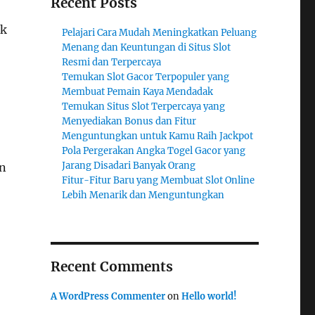
Recent Posts
ik
Pelajari Cara Mudah Meningkatkan Peluang
Menang dan Keuntungan di Situs Slot
Resmi dan Terpercaya
Temukan Slot Gacor Terpopuler yang
Membuat Pemain Kaya Mendadak
Temukan Situs Slot Terpercaya yang
Menyediakan Bonus dan Fitur
Menguntungkan untuk Kamu Raih Jackpot
Pola Pergerakan Angka Togel Gacor yang
Jarang Disadari Banyak Orang
an
Fitur-Fitur Baru yang Membuat Slot Online
Lebih Menarik dan Menguntungkan
Recent Comments
A WordPress Commenter
on
Hello world!