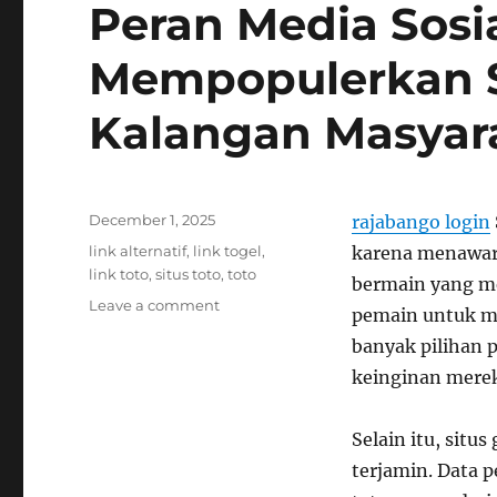
Peran Media Sosi
Mempopulerkan S
Kalangan Masyara
Posted
December 1, 2025
rajabango login
on
Tags
link alternatif
,
link togel
,
karena menawar
link toto
,
situs toto
,
toto
bermain yang m
on
Leave a comment
pemain untuk m
Peran
banyak pilihan 
Media
Sosial
keinginan mere
dalam
Mempopulerkan
Selain itu, situ
Situs
Gacor
terjamin. Data 
di