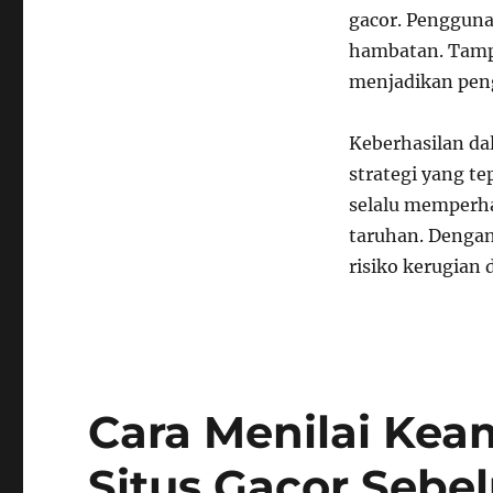
gacor. Pengguna
hambatan. Tampi
menjadikan pen
Keberhasilan da
strategi yang te
selalu memperha
taruhan. Dengan
risiko kerugian 
Cara Menilai Ke
Situs Gacor Seb