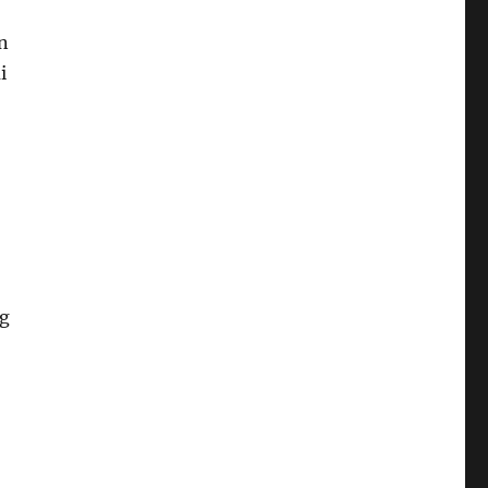
n
i
ng