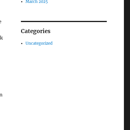
March 2025
e
Categories
ik
Uncategorized
an