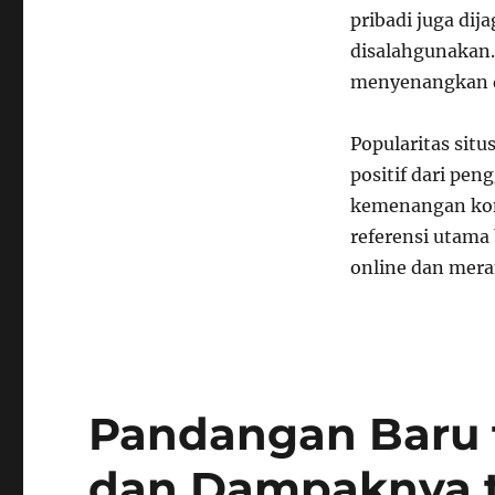
pribadi juga dij
disalahgunakan.
menyenangkan da
Popularitas sit
positif dari pen
kemenangan konsi
referensi utama
online dan mera
Pandangan Baru t
dan Dampaknya t