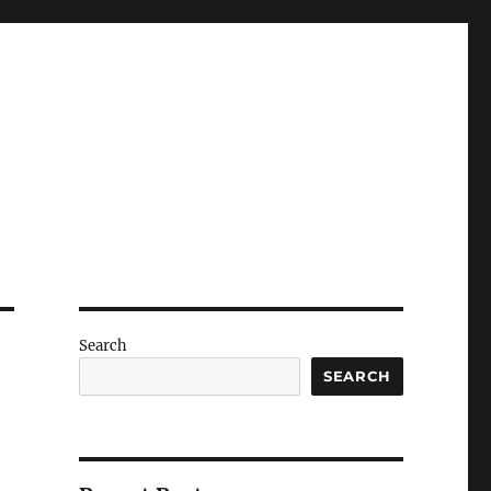
Search
SEARCH