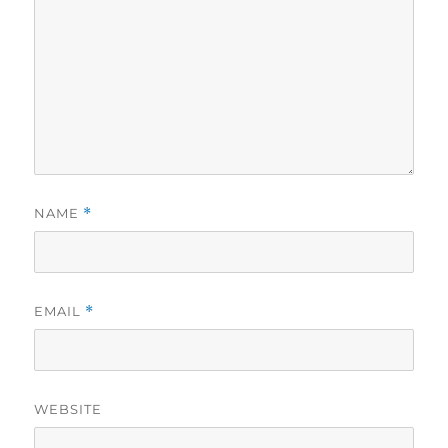
NAME
*
EMAIL
*
WEBSITE