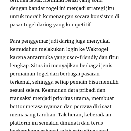
terbuka lebar. Memiliki relasi yang solid
dengan bandar togel ini menjadi strategi jitu
untuk meraih kemenangan secara konsisten di
pasar togel daring yang kompetitif.
Para penggemar judi daring juga menyukai
kemudahan melakukan login ke Waktogel
karena antarmuka yang user-friendly dan fitur
lengkap. Situs ini menyajikan berbagai jenis
permainan togel dari berbagai pasaran
terkenal, sehingga setiap pemain bisa memilih
sesuai selera. Keamanan data pribadi dan
transaksi menjadi prioritas utama, membuat
bettor merasa nyaman dan percaya diri saat
memasang taruhan. Tak heran, keberadaan
platform ini semakin diminati dan terus