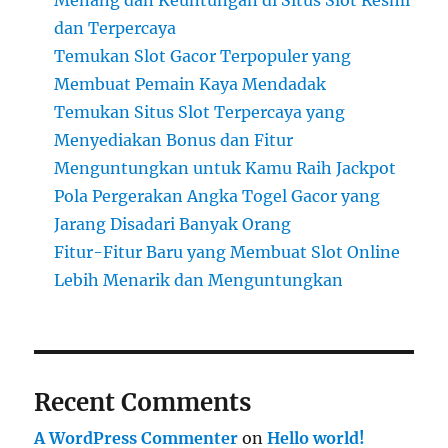
Menang dan Keuntungan di Situs Slot Resmi
dan Terpercaya
Temukan Slot Gacor Terpopuler yang
Membuat Pemain Kaya Mendadak
Temukan Situs Slot Terpercaya yang
Menyediakan Bonus dan Fitur
Menguntungkan untuk Kamu Raih Jackpot
Pola Pergerakan Angka Togel Gacor yang
Jarang Disadari Banyak Orang
Fitur-Fitur Baru yang Membuat Slot Online
Lebih Menarik dan Menguntungkan
Recent Comments
A WordPress Commenter
on
Hello world!