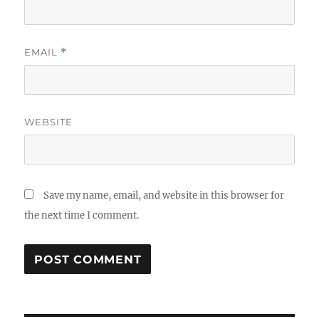
EMAIL
*
WEBSITE
Save my name, email, and website in this browser for
the next time I comment.