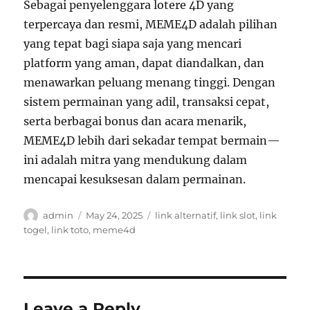
Sebagai penyelenggara lotere 4D yang
terpercaya dan resmi, MEME4D adalah pilihan
yang tepat bagi siapa saja yang mencari
platform yang aman, dapat diandalkan, dan
menawarkan peluang menang tinggi. Dengan
sistem permainan yang adil, transaksi cepat,
serta berbagai bonus dan acara menarik,
MEME4D lebih dari sekadar tempat bermain—
ini adalah mitra yang mendukung dalam
mencapai kesuksesan dalam permainan.
Author
Posted
Tags
admin
May 24, 2025
link alternatif
,
link slot
,
link
on
togel
,
link toto
,
meme4d
Leave a Reply