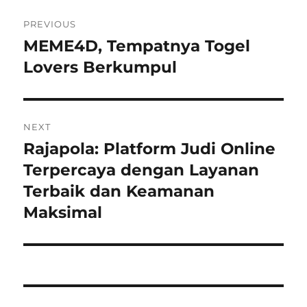
Post
PREVIOUS
navigation
MEME4D, Tempatnya Togel
Previous
post:
Lovers Berkumpul
NEXT
Rajapola: Platform Judi Online
Next
post:
Terpercaya dengan Layanan
Terbaik dan Keamanan
Maksimal