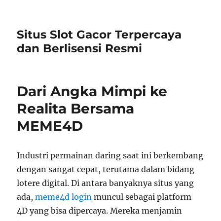
Situs Slot Gacor Terpercaya
dan Berlisensi Resmi
Dari Angka Mimpi ke
Realita Bersama
MEME4D
Industri permainan daring saat ini berkembang
dengan sangat cepat, terutama dalam bidang
lotere digital. Di antara banyaknya situs yang
ada,
meme4d login
muncul sebagai platform
4D yang bisa dipercaya. Mereka menjamin