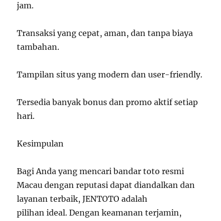
jam.
Transaksi yang cepat, aman, dan tanpa biaya
tambahan.
Tampilan situs yang modern dan user-friendly.
Tersedia banyak bonus dan promo aktif setiap
hari.
Kesimpulan
Bagi Anda yang mencari bandar toto resmi
Macau dengan reputasi dapat diandalkan dan
layanan terbaik, JENTOTO adalah
pilihan ideal. Dengan keamanan terjamin,