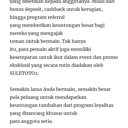
yang diberikan kepada anggotanya. Mulai dari
bonus deposit, cashback untuk kerugian,
hingga program referral
yang memberikan keuntungan besar bagi
mereka yang mengajak
teman untuk bermain. Tak hanya
itu, para pemain aktif juga memiliki
kesempatan untuk ikut dalam event dan promo
eksklusif yang secara rutin diadakan oleh
SULETOTO2.
Semakin lama Anda bermain, semakin besar
pula peluang untuk mendapatkan
keuntungan tambahan dari program loyalitas
yang dirancang khusus untuk
para anggota setia.