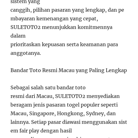
sistem yang
canggih, pilihan pasaran yang lengkap, dan pe
mbayaran kemenangan yang cepat,
SULETOTO2 menunjukkan komitmennya
dalam
prioritaskan kepuasan serta keamanan para
anggotanya.
Bandar Toto Resmi Macau yang Paling Lengkap
Sebagai salah satu bandar toto
resmi dari Macau, SULETOTO2 menyediakan
beragam jenis pasaran togel populer seperti
Macau, Singapore, Hongkong, Sydney, dan
lainnya. Setiap pasar diawasi menggunakan sist
em fair play dengan hasil