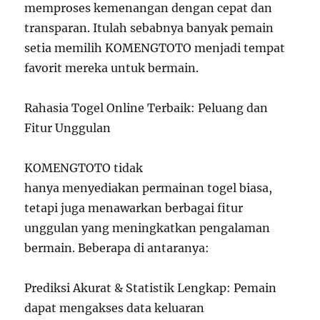
memproses kemenangan dengan cepat dan
transparan. Itulah sebabnya banyak pemain
setia memilih KOMENGTOTO menjadi tempat
favorit mereka untuk bermain.
Rahasia Togel Online Terbaik: Peluang dan
Fitur Unggulan
KOMENGTOTO tidak
hanya menyediakan permainan togel biasa,
tetapi juga menawarkan berbagai fitur
unggulan yang meningkatkan pengalaman
bermain. Beberapa di antaranya:
Prediksi Akurat & Statistik Lengkap: Pemain
dapat mengakses data keluaran