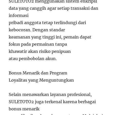
SULETOTO2 menggunakan sistem enkripsi
data yang canggih agar setiap transaksi dan
informasi
pribadi anggota tetap terlindungi dari
kebocoran. Dengan standar
keamanan yang tinggi ini, pemain dapat
fokus pada permainan tanpa
khawatir akan risiko penipuan
atau pembobolan akun.
Bonus Menarik dan Program
Loyalitas yang Menguntungkan
Selain menawarkan layanan profesional,
SULETOTO2 juga terkenal karena berbagai
bonus menarik