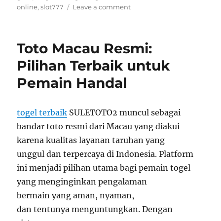
on
online
,
slot777
Leave a comment
Slot
Gacor
Penuh
Toto Macau Resmi:
Keseruan
dan
Pilihan Terbaik untuk
Keuntungan
Pemain Handal
togel terbaik
SULETOTO2 muncul sebagai
bandar toto resmi dari Macau yang diakui
karena kualitas layanan taruhan yang
unggul dan terpercaya di Indonesia. Platform
ini menjadi pilihan utama bagi pemain togel
yang menginginkan pengalaman
bermain yang aman, nyaman,
dan tentunya menguntungkan. Dengan