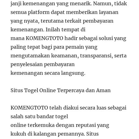
janji kemenangan yang menarik. Namun, tidak
semua platform dapat memberikan layanan
yang nyata, terutama terkait pembayaran
kemenangan. Inilah tempat di
mana KOMENGTOTO hadir sebagai solusi yang
paling tepat bagi para pemain yang
mengutamakan keamanan, transparansi, serta
penyelesaian pembayaran
kemenangan secara langsung.
Situs Togel Online Terpercaya dan Aman
KOMENGTOTO telah diakui secara luas sebagai
salah satu bandar togel
online terkemuka dengan reputasi yang
kukuh di kalangan pemannya. Situs