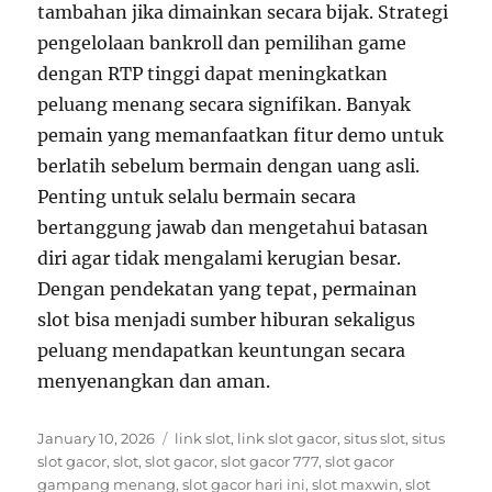
tambahan jika dimainkan secara bijak. Strategi
pengelolaan bankroll dan pemilihan game
dengan RTP tinggi dapat meningkatkan
peluang menang secara signifikan. Banyak
pemain yang memanfaatkan fitur demo untuk
berlatih sebelum bermain dengan uang asli.
Penting untuk selalu bermain secara
bertanggung jawab dan mengetahui batasan
diri agar tidak mengalami kerugian besar.
Dengan pendekatan yang tepat, permainan
slot bisa menjadi sumber hiburan sekaligus
peluang mendapatkan keuntungan secara
menyenangkan dan aman.
Posted
Tags
January 10, 2026
link slot
,
link slot gacor
,
situs slot
,
situs
on
slot gacor
,
slot
,
slot gacor
,
slot gacor 777
,
slot gacor
gampang menang
,
slot gacor hari ini
,
slot maxwin
,
slot