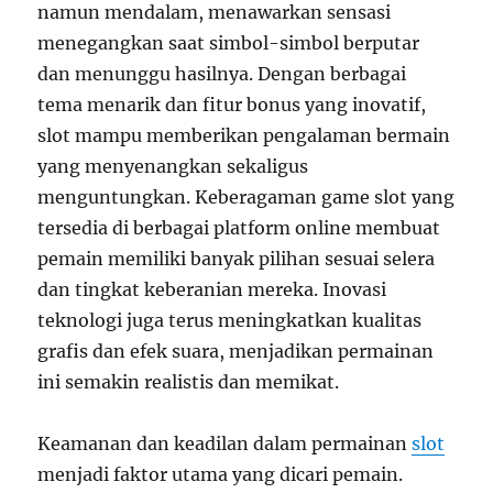
namun mendalam, menawarkan sensasi
menegangkan saat simbol-simbol berputar
dan menunggu hasilnya. Dengan berbagai
tema menarik dan fitur bonus yang inovatif,
slot mampu memberikan pengalaman bermain
yang menyenangkan sekaligus
menguntungkan. Keberagaman game slot yang
tersedia di berbagai platform online membuat
pemain memiliki banyak pilihan sesuai selera
dan tingkat keberanian mereka. Inovasi
teknologi juga terus meningkatkan kualitas
grafis dan efek suara, menjadikan permainan
ini semakin realistis dan memikat.
Keamanan dan keadilan dalam permainan
slot
menjadi faktor utama yang dicari pemain.