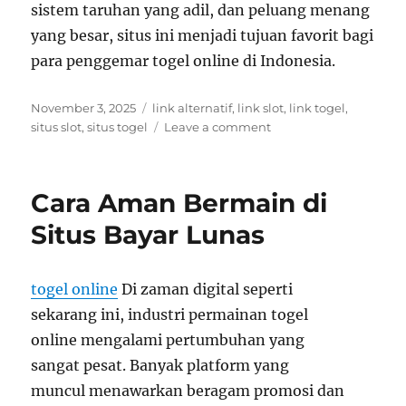
sistem taruhan yang adil, dan peluang menang
yang besar, situs ini menjadi tujuan favorit bagi
para penggemar togel online di Indonesia.
Posted
Tags
November 3, 2025
link alternatif
,
link slot
,
link togel
,
on
on
situs slot
,
situs togel
Leave a comment
Situs
Toto
Macau
Cara Aman Bermain di
Terpercaya:
Akses
Situs Bayar Lunas
Cepat,
Menang
Nyata
togel online
Di zaman digital seperti
sekarang ini, industri permainan togel
online mengalami pertumbuhan yang
sangat pesat. Banyak platform yang
muncul menawarkan beragam promosi dan