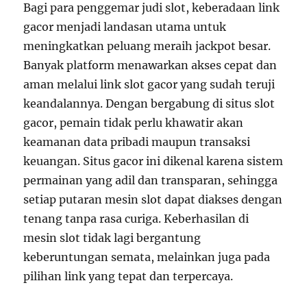
Bagi para penggemar judi slot, keberadaan link
gacor menjadi landasan utama untuk
meningkatkan peluang meraih jackpot besar.
Banyak platform menawarkan akses cepat dan
aman melalui link slot gacor yang sudah teruji
keandalannya. Dengan bergabung di situs slot
gacor, pemain tidak perlu khawatir akan
keamanan data pribadi maupun transaksi
keuangan. Situs gacor ini dikenal karena sistem
permainan yang adil dan transparan, sehingga
setiap putaran mesin slot dapat diakses dengan
tenang tanpa rasa curiga. Keberhasilan di
mesin slot tidak lagi bergantung
keberuntungan semata, melainkan juga pada
pilihan link yang tepat dan terpercaya.