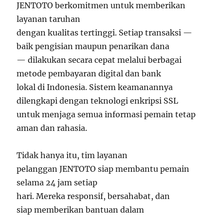
JENTOTO berkomitmen untuk memberikan
layanan taruhan
dengan kualitas tertinggi. Setiap transaksi —
baik pengisian maupun penarikan dana
— dilakukan secara cepat melalui berbagai
metode pembayaran digital dan bank
lokal di Indonesia. Sistem keamanannya
dilengkapi dengan teknologi enkripsi SSL
untuk menjaga semua informasi pemain tetap
aman dan rahasia.
Tidak hanya itu, tim layanan
pelanggan JENTOTO siap membantu pemain
selama 24 jam setiap
hari. Mereka responsif, bersahabat, dan
siap memberikan bantuan dalam