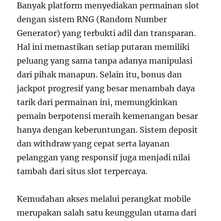
Banyak platform menyediakan permainan slot
dengan sistem RNG (Random Number
Generator) yang terbukti adil dan transparan.
Hal ini memastikan setiap putaran memiliki
peluang yang sama tanpa adanya manipulasi
dari pihak manapun. Selain itu, bonus dan
jackpot progresif yang besar menambah daya
tarik dari permainan ini, memungkinkan
pemain berpotensi meraih kemenangan besar
hanya dengan keberuntungan. Sistem deposit
dan withdraw yang cepat serta layanan
pelanggan yang responsif juga menjadi nilai
tambah dari situs slot terpercaya.
Kemudahan akses melalui perangkat mobile
merupakan salah satu keunggulan utama dari