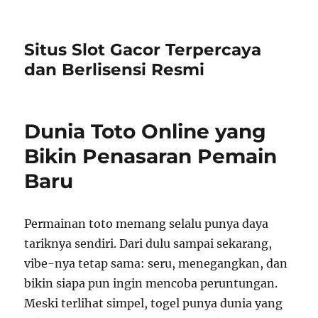
Situs Slot Gacor Terpercaya
dan Berlisensi Resmi
Dunia Toto Online yang
Bikin Penasaran Pemain
Baru
Permainan toto memang selalu punya daya
tariknya sendiri. Dari dulu sampai sekarang,
vibe-nya tetap sama: seru, menegangkan, dan
bikin siapa pun ingin mencoba peruntungan.
Meski terlihat simpel, togel punya dunia yang