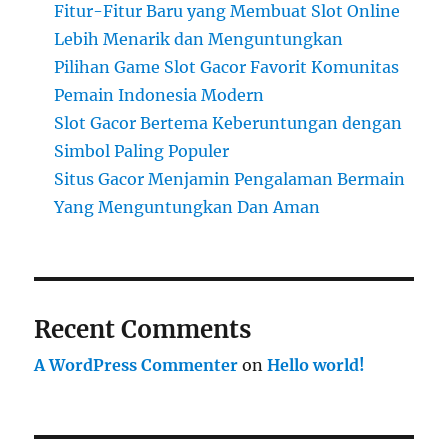
Fitur-Fitur Baru yang Membuat Slot Online
Lebih Menarik dan Menguntungkan
Pilihan Game Slot Gacor Favorit Komunitas
Pemain Indonesia Modern
Slot Gacor Bertema Keberuntungan dengan
Simbol Paling Populer
Situs Gacor Menjamin Pengalaman Bermain
Yang Menguntungkan Dan Aman
Recent Comments
A WordPress Commenter
on
Hello world!