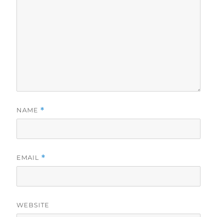
NAME
*
EMAIL
*
WEBSITE