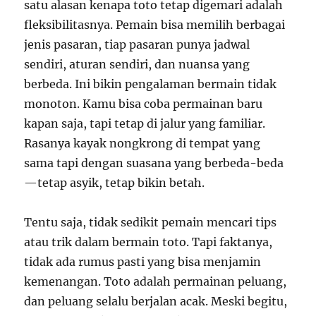
satu alasan kenapa toto tetap digemari adalah
fleksibilitasnya. Pemain bisa memilih berbagai
jenis pasaran, tiap pasaran punya jadwal
sendiri, aturan sendiri, dan nuansa yang
berbeda. Ini bikin pengalaman bermain tidak
monoton. Kamu bisa coba permainan baru
kapan saja, tapi tetap di jalur yang familiar.
Rasanya kayak nongkrong di tempat yang
sama tapi dengan suasana yang berbeda-beda
—tetap asyik, tetap bikin betah.
Tentu saja, tidak sedikit pemain mencari tips
atau trik dalam bermain toto. Tapi faktanya,
tidak ada rumus pasti yang bisa menjamin
kemenangan. Toto adalah permainan peluang,
dan peluang selalu berjalan acak. Meski begitu,