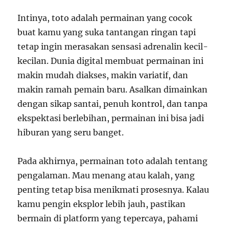
Intinya, toto adalah permainan yang cocok
buat kamu yang suka tantangan ringan tapi
tetap ingin merasakan sensasi adrenalin kecil-
kecilan. Dunia digital membuat permainan ini
makin mudah diakses, makin variatif, dan
makin ramah pemain baru. Asalkan dimainkan
dengan sikap santai, penuh kontrol, dan tanpa
ekspektasi berlebihan, permainan ini bisa jadi
hiburan yang seru banget.
Pada akhirnya, permainan toto adalah tentang
pengalaman. Mau menang atau kalah, yang
penting tetap bisa menikmati prosesnya. Kalau
kamu pengin eksplor lebih jauh, pastikan
bermain di platform yang tepercaya, pahami