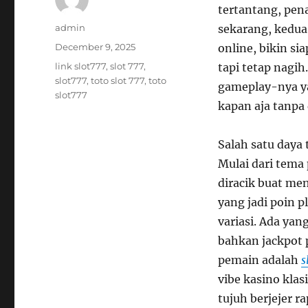
tertantang, pena
Author
admin
sekarang, kedua
Posted
December 9, 2025
online, bikin s
on
Tags
link slot777
,
slot 777
,
tapi tetap nagih.
slot777
,
toto slot 777
,
toto
gameplay-nya ya
slot777
kapan aja tanpa
Salah satu daya 
Mulai dari tema
diracik buat me
yang jadi poin
variasi. Ada yan
bahkan jackpot p
pemain adalah
s
vibe kasino klas
tujuh berjejer r