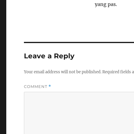
yang pas.
Leave a Reply
Your email address will not be published.
Required fields
COMMENT
*