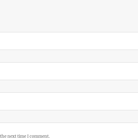
 the next time I comment.