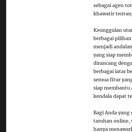
sebagai agen tot
khawatir tentan
Keunggulan uta
berbagai pilihan
menjadi andalan
yang siap membe
dirancang denga
berbagai latar 
semua fitur yang
siap membantu 
kendala dapat t
Bagi Anda yang 
taruhan online, 
hanya menawarka