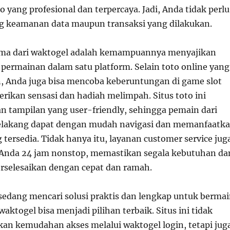
o yang profesional dan terpercaya. Jadi, Anda tidak perlu
g keamanan data maupun transaksi yang dilakukan.
ma dari waktogel adalah kemampuannya menyajikan
 permainan dalam satu platform. Selain toto online yang
, Anda juga bisa mencoba keberuntungan di game slot
rikan sensasi dan hadiah melimpah. Situs toto ini
n tampilan yang user-friendly, sehingga pemain dari
belakang dapat dengan mudah navigasi dan memanfaatk
 tersedia. Tidak hanya itu, layanan customer service jug
Anda 24 jam nonstop, memastikan segala kebutuhan da
erselesaikan dengan cepat dan ramah.
sedang mencari solusi praktis dan lengkap untuk berma
waktogel bisa menjadi pilihan terbaik. Situs ini tidak
n kemudahan akses melalui waktogel login, tetapi jug