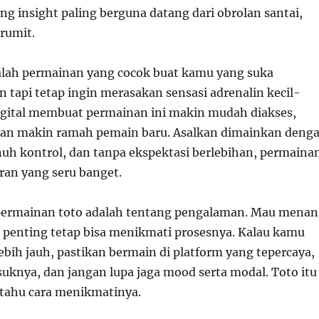
ng insight paling berguna datang dari obrolan santai,
 rumit.
dalah permainan yang cocok buat kamu yang suka
 tapi tetap ingin merasakan sensasi adrenalin kecil-
digital membuat permainan ini makin mudah diakses,
 dan makin ramah pemain baru. Asalkan dimainkan deng
enuh kontrol, dan tanpa ekspektasi berlebihan, permaina
buran yang seru banget.
 permainan toto adalah tentang pengalaman. Mau mena
g penting tetap bisa menikmati prosesnya. Kalau kamu
ebih jauh, pastikan bermain di platform yang tepercaya,
uknya, dan jangan lupa jaga mood serta modal. Toto itu
tahu cara menikmatinya.