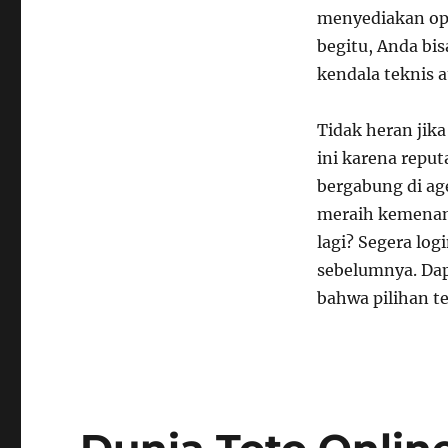
menyediakan ops
begitu, Anda bi
kendala teknis 
Tidak heran jika
ini karena reput
bergabung di ag
meraih kemenang
lagi? Segera lo
sebelumnya. Dap
bahwa pilihan t