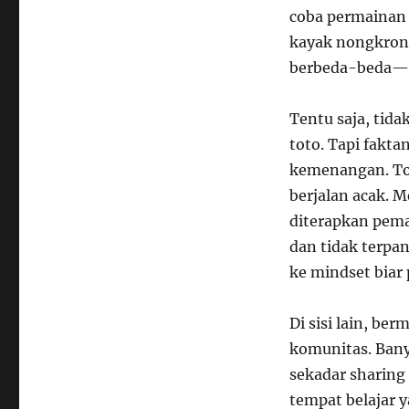
coba permainan b
kayak nongkrong
berbeda-beda—te
Tentu saja, tida
toto. Tapi fakta
kemenangan. Tot
berjalan acak. M
diterapkan pem
dan tidak terpan
ke mindset biar
Di sisi lain, be
komunitas. Bany
sekadar sharing
tempat belajar 