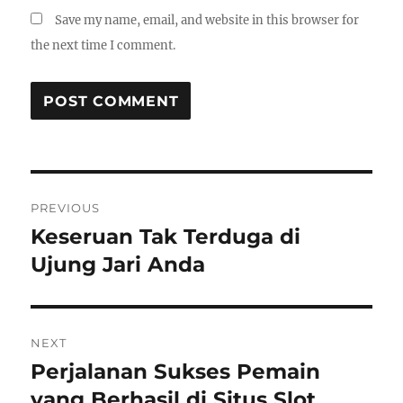
Save my name, email, and website in this browser for
the next time I comment.
Post
PREVIOUS
navigation
Keseruan Tak Terduga di
Previous
post:
Ujung Jari Anda
NEXT
Perjalanan Sukses Pemain
Next
post:
yang Berhasil di Situs Slot