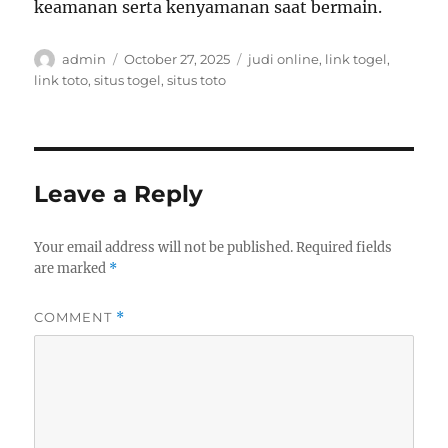
keamanan serta kenyamanan saat bermain.
Author
Posted
Tags
admin
October 27, 2025
judi online
,
link togel
,
on
link toto
,
situs togel
,
situs toto
Leave a Reply
Your email address will not be published.
Required fields
are marked
*
COMMENT
*