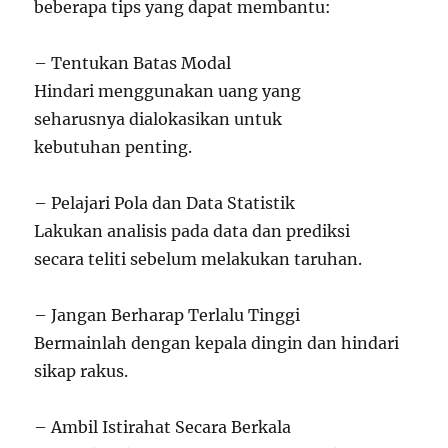
beberapa tips yang dapat membantu:
– Tentukan Batas Modal
Hindari menggunakan uang yang
seharusnya dialokasikan untuk
kebutuhan penting.
– Pelajari Pola dan Data Statistik
Lakukan analisis pada data dan prediksi
secara teliti sebelum melakukan taruhan.
– Jangan Berharap Terlalu Tinggi
Bermainlah dengan kepala dingin dan hindari
sikap rakus.
– Ambil Istirahat Secara Berkala