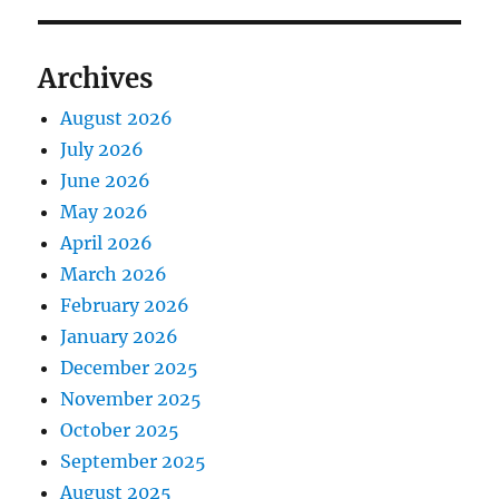
Archives
August 2026
July 2026
June 2026
May 2026
April 2026
March 2026
February 2026
January 2026
December 2025
November 2025
October 2025
September 2025
August 2025