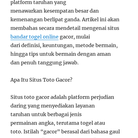
platform taruhan yang
menawarkan kesempatan besar dan
kemenangan berlipat ganda. Artikel ini akan
membahas secara mendetail mengenai situs
bandar togel online
gacor, mulai
dari definisi, keuntungan, metode bermain,
hingga tips untuk bermain dengan aman
dan penuh tanggung jawab.
Apa Itu Situs Toto Gacor?
Situs toto gacor adalah platform perjudian
daring yang menyediakan layanan
taruhan untuk berbagai jenis
permainan angka, terutama togel atau
toto. Istilah “gacor” berasal dari bahasa gaul