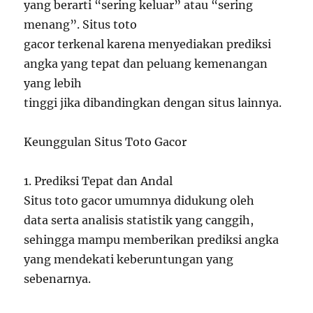
yang berarti “sering keluar” atau “sering
menang”. Situs toto
gacor terkenal karena menyediakan prediksi
angka yang tepat dan peluang kemenangan
yang lebih
tinggi jika dibandingkan dengan situs lainnya.
Keunggulan Situs Toto Gacor
1. Prediksi Tepat dan Andal
Situs toto gacor umumnya didukung oleh
data serta analisis statistik yang canggih,
sehingga mampu memberikan prediksi angka
yang mendekati keberuntungan yang
sebenarnya.