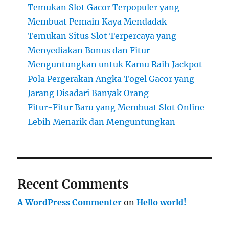
Temukan Slot Gacor Terpopuler yang
Membuat Pemain Kaya Mendadak
Temukan Situs Slot Terpercaya yang
Menyediakan Bonus dan Fitur
Menguntungkan untuk Kamu Raih Jackpot
Pola Pergerakan Angka Togel Gacor yang
Jarang Disadari Banyak Orang
Fitur-Fitur Baru yang Membuat Slot Online
Lebih Menarik dan Menguntungkan
Recent Comments
A WordPress Commenter
on
Hello world!