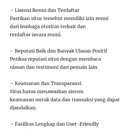
– Lisensi Resmi dan Terdaftar
Pastikan situs tersebut memiliki izin resmi
dari lembaga otoritas terkait dan
terdaftar secara resmi.
– Reputasi Baik dan Banyak Ulasan Positif
Periksa reputasi situs dengan membaca
ulasan dan testimoni dari pemain lain.
– Keamanan dan Transparansi
Situs harus menawarkan sistem
keamanan untuk data dan transaksi yang dapat
diandalkan.
– Fasilitas Lengkap dan User-Friendly