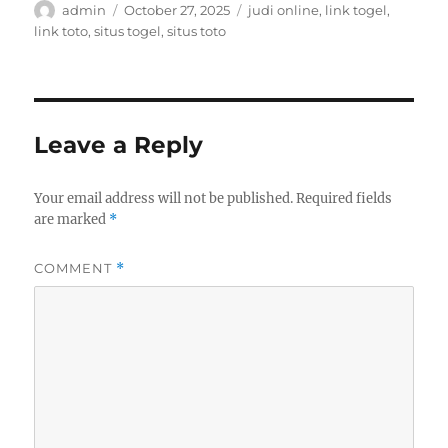
Author
Posted
Tags
admin
October 27, 2025
judi online
,
link togel
,
on
link toto
,
situs togel
,
situs toto
Leave a Reply
Your email address will not be published.
Required fields
are marked
*
COMMENT
*