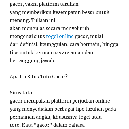
gacor, yakni platform taruhan
yang memberikan kesempatan besar untuk
menang. Tulisan ini
akan mengulas secara menyeluruh
mengenai situs
togel online
gacor, mulai
dari definisi, keunggulan, cara bermain, hingga
tips untuk bermain secara aman dan
bertanggung jawab.
Apa Itu Situs Toto Gacor?
Situs toto
gacor merupakan platform perjudian online
yang menyediakan berbagai tipe taruhan pada
permainan angka, khususnya togel atau
toto. Kata “gacor” dalam bahasa