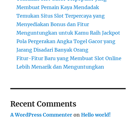
Membuat Pemain Kaya Mendadak
Temukan Situs Slot Terpercaya yang
Menyediakan Bonus dan Fitur
Menguntungkan untuk Kamu Raih Jackpot
Pola Pergerakan Angka Togel Gacor yang
Jarang Disadari Banyak Orang
Fitur-Fitur Baru yang Membuat Slot Online
Lebih Menarik dan Menguntungkan
Recent Comments
A WordPress Commenter
on
Hello world!