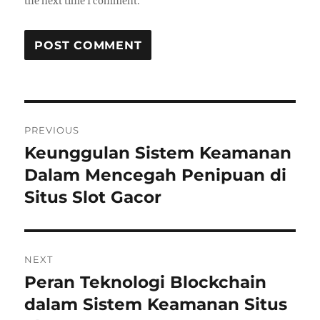
the next time I comment.
Post
PREVIOUS
navigation
Keunggulan Sistem Keamanan
Previous
post:
Dalam Mencegah Penipuan di
Situs Slot Gacor
NEXT
Peran Teknologi Blockchain
Next
post:
dalam Sistem Keamanan Situs