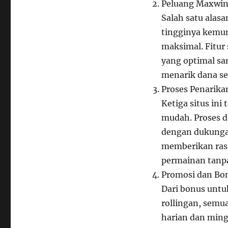
Peluang Maxwin 
Salah satu alas
tingginya kemu
maksimal. Fitur 
yang optimal s
menarik dana set
Proses Penarika
Ketiga situs ini
mudah. Proses d
dengan dukungan
memberikan ras
permainan tanp
Promosi dan Bo
Dari bonus untu
rollingan, semua 
harian dan min