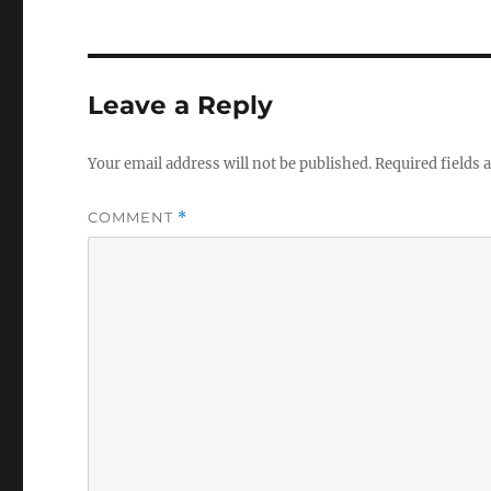
Leave a Reply
Your email address will not be published.
Required fields
COMMENT
*