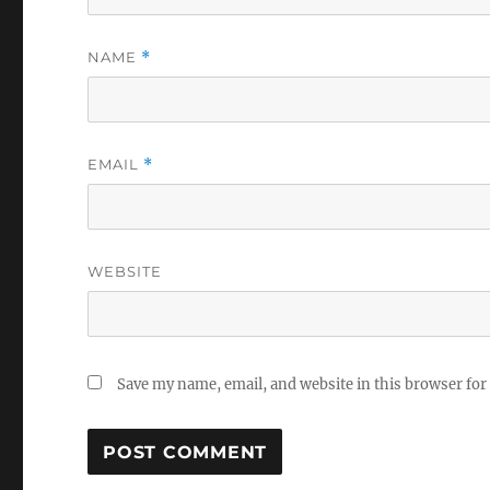
NAME
*
EMAIL
*
WEBSITE
Save my name, email, and website in this browser for