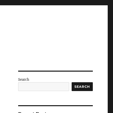
Search
SEARCH