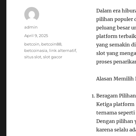
Dalam era hibura
pilihan populer 
Author
admin
peluang besar 
Posted
April 9, 2025
platform terbaik
on
Tags
betcoin
,
betcoin88
,
yang semakin di
betcoinasia
,
link alternatif
,
slot yang meng
situs slot
,
slot gacor
proses penarikan
Alasan Memilih 
Beragam Pilihan
Ketiga platform
ternama seperti 
Dengan pilihan 
karena selalu ada