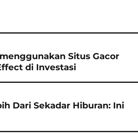
t menggunakan Situs Gacor
ffect di Investasi
ih Dari Sekadar Hiburan: Ini