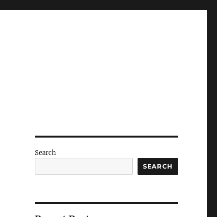
Search
SEARCH