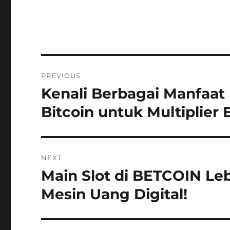
Post
PREVIOUS
navigation
Kenali Berbagai Manfaa
Previous
post:
Bitcoin untuk Multiplier E
NEXT
Main Slot di BETCOIN Leb
Next
post:
Mesin Uang Digital!