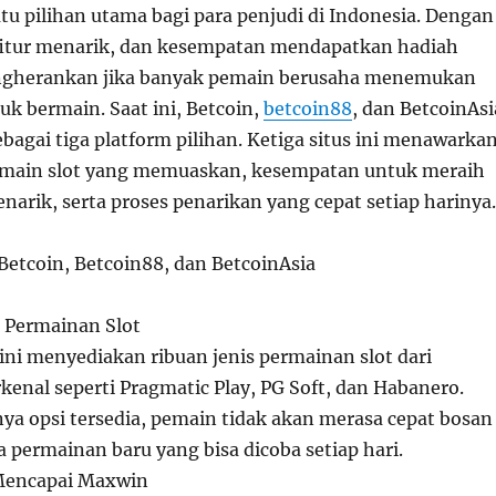
tu pilihan utama bagi para penjudi di Indonesia. Dengan
fitur menarik, dan kesempatan mendapatkan hadiah
engherankan jika banyak pemain berusaha menemukan
tuk bermain. Saat ini, Betcoin,
betcoin88
, dan BetcoinAsi
ebagai tiga platform pilihan. Ketiga situs ini menawarka
main slot yang memuaskan, kesempatan untuk meraih
arik, serta proses penarikan yang cepat setiap harinya.
Betcoin, Betcoin88, dan BetcoinAsia
 Permainan Slot
ini menyediakan ribuan jenis permainan slot dari
enal seperti Pragmatic Play, PG Soft, dan Habanero.
a opsi tersedia, pemain tidak akan merasa cepat bosan
a permainan baru yang bisa dicoba setiap hari.
Mencapai Maxwin