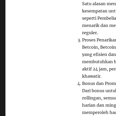
Satu alasan men
kesempatan unt
seperti Pembelia
menarik dan me
reguler.
Proses Penarika
Betcoin, Betcoi
yang efisien da
membutuhkan be
aktif 24 jam, p
khawatir.
Bonus dan Prom
Dari bonus untu
rollingan, semua
harian dan min
memperoleh hadi