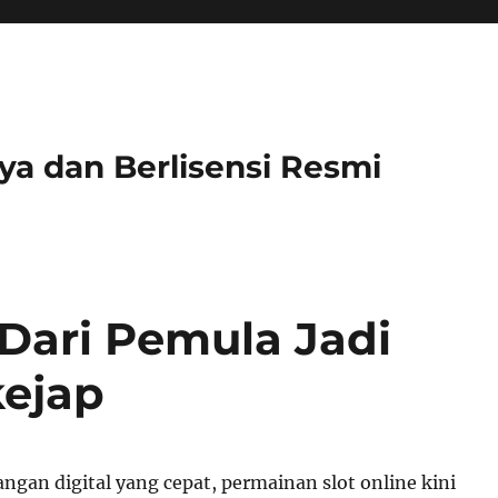
aya dan Berlisensi Resmi
 Dari Pemula Jadi
kejap
gan digital yang cepat, permainan slot online kini