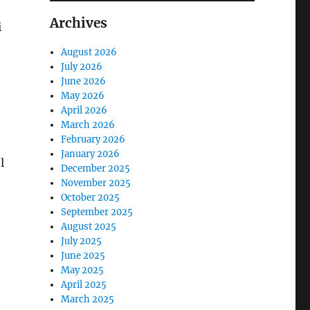
Archives
i
August 2026
July 2026
June 2026
May 2026
April 2026
March 2026
February 2026
January 2026
l
December 2025
November 2025
October 2025
September 2025
August 2025
July 2025
June 2025
May 2025
April 2025
March 2025