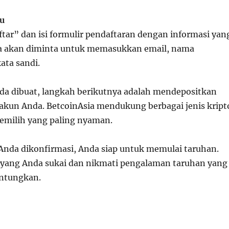
ru
ftar” dan isi formulir pendaftaran dengan informasi yan
da akan diminta untuk memasukkan email, nama
ata sandi.
da dibuat, langkah berikutnya adalah mendepositkan
 akun Anda. BetcoinAsia mendukung berbagai jenis kript
memilih yang paling nyaman.
 Anda dikonfirmasi, Anda siap untuk memulai taruhan.
 yang Anda sukai dan nikmati pengalaman taruhan yang
ntungkan.