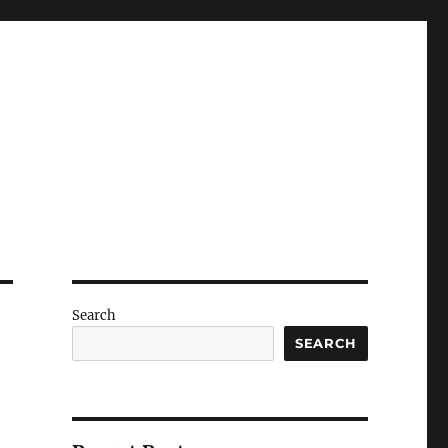
Search
SEARCH