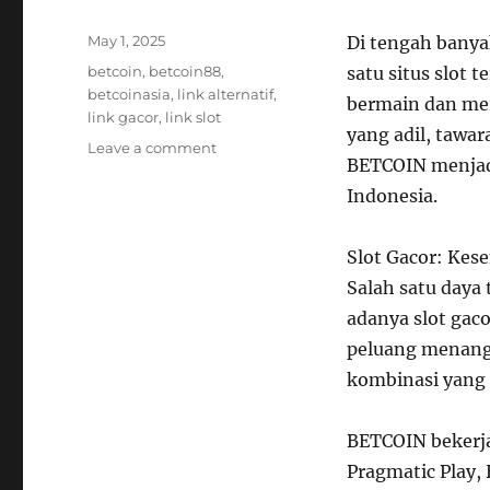
Posted
May 1, 2025
Di tengah banya
on
Tags
betcoin
,
betcoin88
,
satu situs slot
betcoinasia
,
link alternatif
,
bermain dan me
link gacor
,
link slot
yang adil, tawa
on
Leave a comment
BETCOIN menjadi
BETCOIN
Slot:
Indonesia.
Menang
Terus
Slot Gacor: Ke
Tanpa
Takut!
Salah satu daya
adanya slot gac
peluang menang
kombinasi yang
BETCOIN bekerja
Pragmatic Play, 