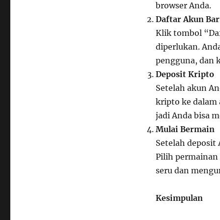
browser Anda.
Daftar Akun Ba
Klik tombol “Da
diperlukan. An
pengguna, dan k
Deposit Kripto
Setelah akun An
kripto ke dalam
jadi Anda bisa 
Mulai Bermain
Setelah deposit
Pilih permainan
seru dan mengu
Kesimpulan