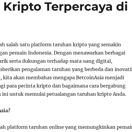
 Kripto Terpercaya di
ah salah satu platform taruhan kripto yang semakin
ngan pemain Indonesia. Dengan menawarkan berbagai
ik serta dukungan terhadap mata uang digital,
berikan pengalaman taruhan yang berbeda dan inovatif
ni, kita akan membahas mengapa BetcoinAsia menjadi
agi para pecinta kripto dan bagaimana cara bergabung
 ini untuk memulai petualangan taruhan kripto Anda.
Asia?
alah platform taruhan online yang memungkinkan pemai