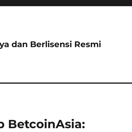
aya dan Berlisensi Resmi
 BetcoinAsia: