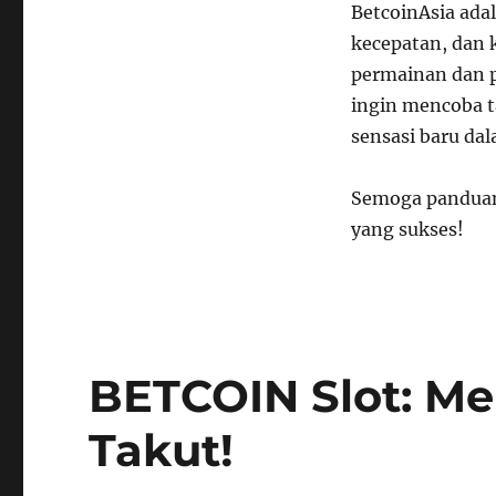
BetcoinAsia ada
kecepatan, dan 
permainan dan p
ingin mencoba t
sensasi baru da
Semoga panduan
yang sukses!
BETCOIN Slot: M
Takut!