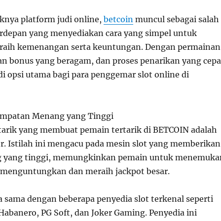
knya platform judi online,
betcoin
muncul sebagai salah
 terdepan yang menyediakan cara yang simpel untuk
raih kemenangan serta keuntungan. Dengan permainan
ran bonus yang beragam, dan proses penarikan yang cepa
 opsi utama bagi para penggemar slot online di
sempatan Menang yang Tinggi
 tarik yang membuat pemain tertarik di BETCOIN adalah
or. Istilah ini mengacu pada mesin slot yang memberikan
 yang tinggi, memungkinkan pemain untuk menemuka
 menguntungkan dan meraih jackpot besar.
 sama dengan beberapa penyedia slot terkenal seperti
Habanero, PG Soft, dan Joker Gaming. Penyedia ini