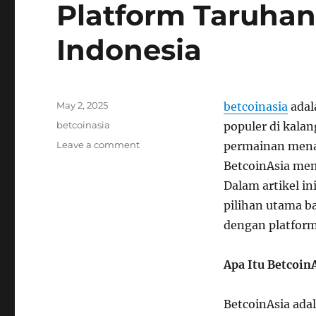
Platform Taruhan
Indonesia
Posted
May 2, 2025
betcoinasia
adal
on
Tags
betcoinasia
populer di kala
on
Leave a comment
permainan menar
Panduan
BetcoinAsia mem
Lengkap
Dalam artikel i
BetcoinAsia:
Platform
pilihan utama b
Taruhan
dengan platform
Kripto
Terpercaya
di
Apa Itu Betcoin
Indonesia
BetcoinAsia ad