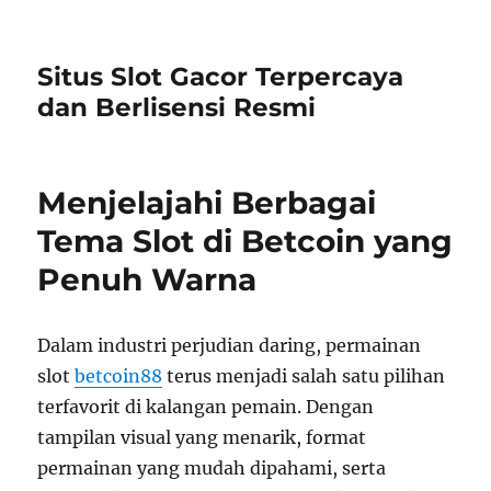
Situs Slot Gacor Terpercaya
dan Berlisensi Resmi
Menjelajahi Berbagai
Tema Slot di Betcoin yang
Penuh Warna
Dalam industri perjudian daring, permainan
slot
betcoin88
terus menjadi salah satu pilihan
terfavorit di kalangan pemain. Dengan
tampilan visual yang menarik, format
permainan yang mudah dipahami, serta