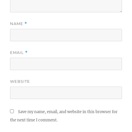
NAME
*
EMAIL
*
WEBSITE
Save my name, email, and website in this browser for
the next time I comment.