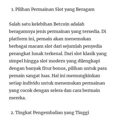
Pilihan Permainan Slot yang Beragam
Salah satu kelebihan Betcoin adalah
beragamnya jenis permainan yang tersedia. Di
platform ini, pemain akan menemukan
berbagai macam slot dari sejumlah penyedia
perangkat lunak terkenal. Dari slot klasik yang
simpel hingga slot modern yang dilengkapi
dengan banyak fitur bonus, pilihan untuk para
pemain sangat luas. Hal ini memungkinkan
setiap individu untuk menemukan permainan
yang cocok dengan selera dan cara bermain
mereka.
Tingkat Pengembalian yang Tinggi