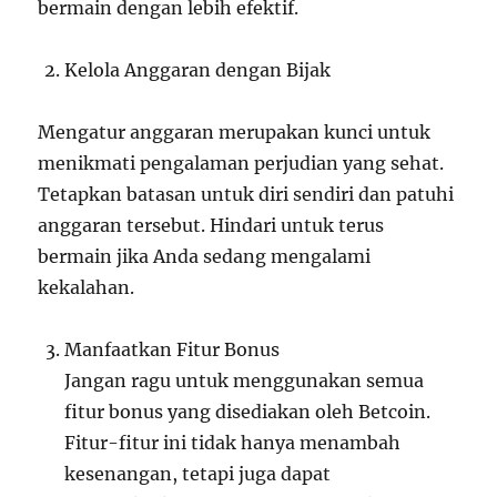
bermain dengan lebih efektif.
Kelola Anggaran dengan Bijak
Mengatur anggaran merupakan kunci untuk
menikmati pengalaman perjudian yang sehat.
Tetapkan batasan untuk diri sendiri dan patuhi
anggaran tersebut. Hindari untuk terus
bermain jika Anda sedang mengalami
kekalahan.
Manfaatkan Fitur Bonus
Jangan ragu untuk menggunakan semua
fitur bonus yang disediakan oleh Betcoin.
Fitur-fitur ini tidak hanya menambah
kesenangan, tetapi juga dapat