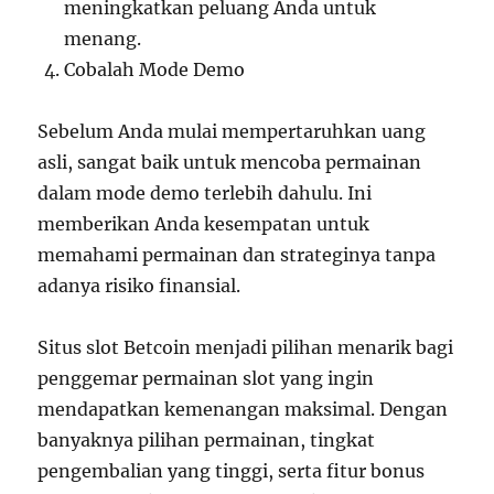
meningkatkan peluang Anda untuk
menang.
Cobalah Mode Demo
Sebelum Anda mulai mempertaruhkan uang
asli, sangat baik untuk mencoba permainan
dalam mode demo terlebih dahulu. Ini
memberikan Anda kesempatan untuk
memahami permainan dan strateginya tanpa
adanya risiko finansial.
Situs slot Betcoin menjadi pilihan menarik bagi
penggemar permainan slot yang ingin
mendapatkan kemenangan maksimal. Dengan
banyaknya pilihan permainan, tingkat
pengembalian yang tinggi, serta fitur bonus