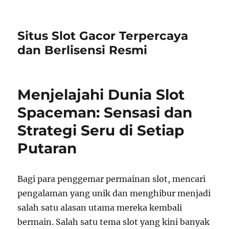
Situs Slot Gacor Terpercaya
dan Berlisensi Resmi
Menjelajahi Dunia Slot
Spaceman: Sensasi dan
Strategi Seru di Setiap
Putaran
Bagi para penggemar permainan slot, mencari
pengalaman yang unik dan menghibur menjadi
salah satu alasan utama mereka kembali
bermain. Salah satu tema slot yang kini banyak