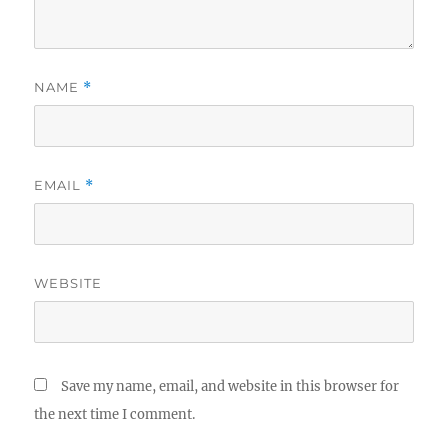
NAME
*
EMAIL
*
WEBSITE
Save my name, email, and website in this browser for
the next time I comment.