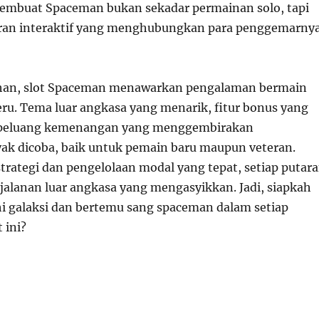
embuat Spaceman bukan sekadar permainan solo, tapi
uran interaktif yang menghubungkan para penggemarnya
uhan, slot Spaceman menawarkan pengalaman bermain
eru. Tema luar angkasa yang menarik, fitur bonus yang
 peluang kemenangan yang menggembirakan
k dicoba, baik untuk pemain baru maupun veteran.
trategi dan pengelolaan modal yang tepat, setiap putar
rjalanan luar angkasa yang mengasyikkan. Jadi, siapkah
i galaksi dan bertemu sang spaceman dalam setiap
 ini?