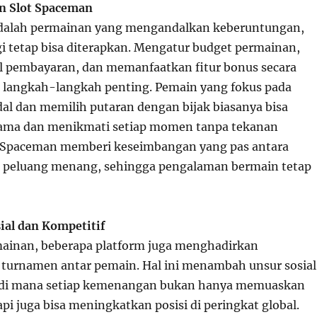
n Slot Spaceman
adalah permainan yang mengandalkan keberuntungan,
gi tetap bisa diterapkan. Mengatur budget permainan,
 pembayaran, dan memanfaatkan fitur bonus secara
 langkah-langkah penting. Pemain yang fokus pada
 dan memilih putaran dengan bijak biasanya bisa
lama dan menikmati setiap momen tanpa tekanan
t Spaceman memberi keseimbangan yang pas antara
 peluang menang, sehingga pengalaman bermain tetap
ial dan Kompetitif
rmainan, beberapa platform juga menghadirkan
 turnamen antar pemain. Hal ini menambah unsur sosial
, di mana setiap kemenangan bukan hanya memuaskan
tapi juga bisa meningkatkan posisi di peringkat global.