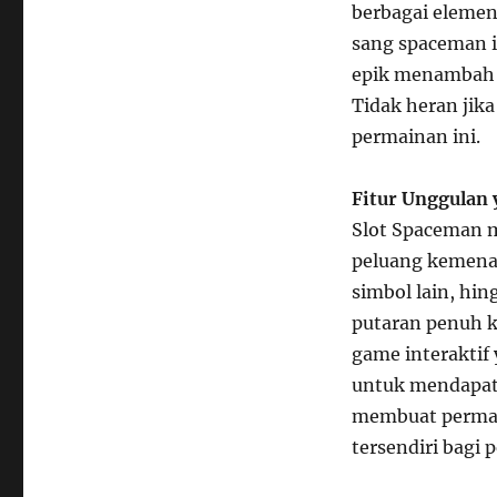
di
berbagai elemen 
Setiap
sang spaceman it
Putaran
epik menambah s
Tidak heran ji
permainan ini.
Fitur Unggulan
Slot Spaceman 
peluang kemenan
simbol lain, hin
putaran penuh k
game interaktif
untuk mendapatk
membuat permain
tersendiri bagi