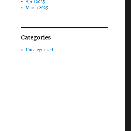
April 2025
March 2025
Categories
Uncategorized