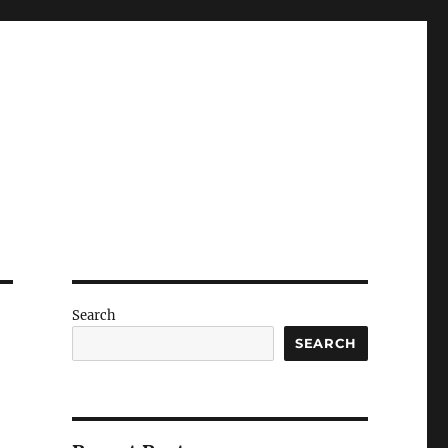
Search
SEARCH