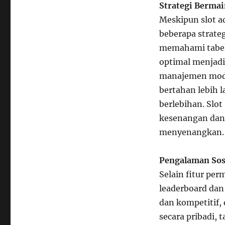
Strategi Bermai
Meskipun slot 
beberapa strate
memahami tabel
optimal menjadi
manajemen modal
bertahan lebih 
berlebihan. Slo
kesenangan dan
menyenangkan.
Pengalaman Sos
Selain fitur pe
leaderboard dan
dan kompetitif
secara pribadi, 