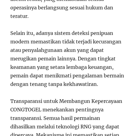
operasinya berlangsung sesuai hukum dan
teratur.
Selain itu, adanya sistem deteksi penipuan
modern memastikan tidak terjadi kecurangan
atau penyalahgunaan akun yang dapat
merugikan pemain lainnya. Dengan tingkat
keamanan yang setara lembaga keuangan,
pemain dapat menikmati pengalaman bermain
dengan tenang tanpa kekhawatiran.
Transparansi untuk Membangun Kepercayaan
CONGTOGEL menekankan pentingnya
transparansi. Semua hasil permainan
dihasilkan melalui teknologi RNG yang dapat
dipercaya. Mekanisme ini memastikan setiap