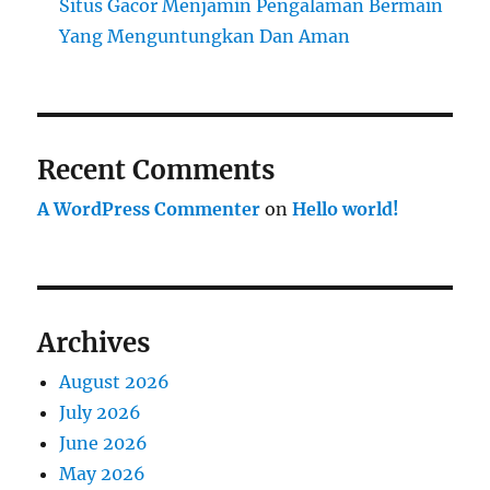
Situs Gacor Menjamin Pengalaman Bermain
Yang Menguntungkan Dan Aman
Recent Comments
A WordPress Commenter
on
Hello world!
Archives
August 2026
July 2026
June 2026
May 2026