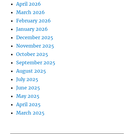
April 2026
March 2026
February 2026
January 2026
December 2025
November 2025
October 2025
September 2025
August 2025
July 2025
June 2025
May 2025
April 2025
March 2025