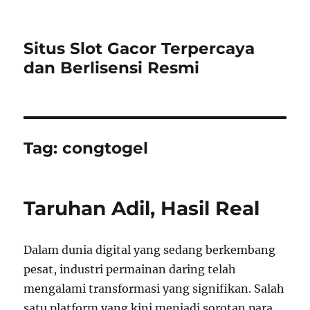
Situs Slot Gacor Terpercaya
dan Berlisensi Resmi
Tag:
congtogel
Taruhan Adil, Hasil Real
Dalam dunia digital yang sedang berkembang
pesat, industri permainan daring telah
mengalami transformasi yang signifikan. Salah
satu platform yang kini menjadi sorotan para