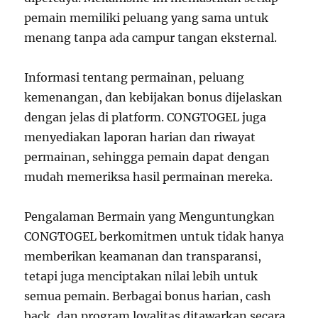
pemain memiliki peluang yang sama untuk
menang tanpa ada campur tangan eksternal.
Informasi tentang permainan, peluang
kemenangan, dan kebijakan bonus dijelaskan
dengan jelas di platform. CONGTOGEL juga
menyediakan laporan harian dan riwayat
permainan, sehingga pemain dapat dengan
mudah memeriksa hasil permainan mereka.
Pengalaman Bermain yang Menguntungkan
CONGTOGEL berkomitmen untuk tidak hanya
memberikan keamanan dan transparansi,
tetapi juga menciptakan nilai lebih untuk
semua pemain. Berbagai bonus harian, cash
back, dan program loyalitas ditawarkan secara