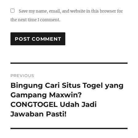
Save my name, email, and website in this browser for
the next time I comment.
Post
PREVIOUS
navigation
Bingung Cari Situs Togel yang
Previous
post:
Gampang Maxwin?
CONGTOGEL Udah Jadi
Jawaban Pasti!