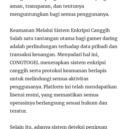
aman, transparan, dan tentunya
menguntungkan bagi semua penggunanya.
Keamanan Melalui Sistem Enkripsi Canggih
Salah satu tantangan utama bagi gamer daring
adalah perlindungan terhadap data pribadi dan
transaksi keuangan. Menyadari hal ini,
CONGTOGEL menerapkan sistem enkripsi
canggih serta protokol keamanan berlapis
untuk melindungi semua aktivitas
penggunanya. Platform ini telah mendapatkan
lisensi resmi, yang memastikan semua
operasinya berlangsung sesuai hukum dan
teratur.
Selain itu, adanya sistem deteksi penipuan