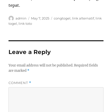
tepat.
Author
Posted
Tags
admin
May 7, 2025
congtogel
,
link alternatif
,
link
on
togel
,
link toto
Leave a Reply
Your email address will not be published.
Required fields
are marked
*
COMMENT
*