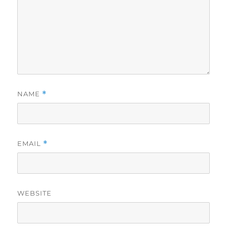
NAME
*
EMAIL
*
WEBSITE