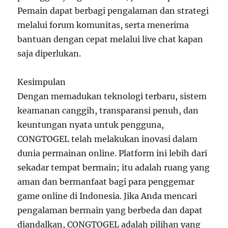
Pemain dapat berbagi pengalaman dan strategi
melalui forum komunitas, serta menerima
bantuan dengan cepat melalui live chat kapan
saja diperlukan.
Kesimpulan
Dengan memadukan teknologi terbaru, sistem
keamanan canggih, transparansi penuh, dan
keuntungan nyata untuk pengguna,
CONGTOGEL telah melakukan inovasi dalam
dunia permainan online. Platform ini lebih dari
sekadar tempat bermain; itu adalah ruang yang
aman dan bermanfaat bagi para penggemar
game online di Indonesia. Jika Anda mencari
pengalaman bermain yang berbeda dan dapat
diandalkan, CONGTOGEL adalah pilihan yang