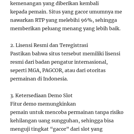
kemenangan yang diberikan kembali
kepada pemain. Situs yang gacor umumnya me
nawarkan RTP yang melebihi 96%, sehingga
memberikan peluang menang yang lebih baik.
2. Lisensi Resmi dan Teregistrasi
Pastikan bahwa situs tersebut memiliki lisensi
resmi dari badan pengatur internasional,
seperti MGA, PAGCOR, atau dari otoritas
permainan di Indonesia.
3. Ketersediaan Demo Slot
Fitur demo memungkinkan
pemain untuk mencoba permainan tanpa risiko
kehilangan uang sungguhan, sehingga bisa
menguji tingkat “gacor” dari slot yang