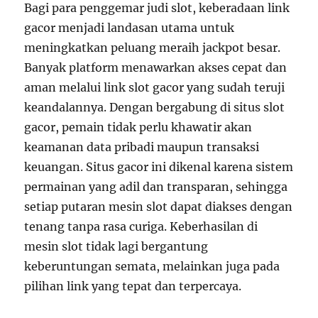
Bagi para penggemar judi slot, keberadaan link
gacor menjadi landasan utama untuk
meningkatkan peluang meraih jackpot besar.
Banyak platform menawarkan akses cepat dan
aman melalui link slot gacor yang sudah teruji
keandalannya. Dengan bergabung di situs slot
gacor, pemain tidak perlu khawatir akan
keamanan data pribadi maupun transaksi
keuangan. Situs gacor ini dikenal karena sistem
permainan yang adil dan transparan, sehingga
setiap putaran mesin slot dapat diakses dengan
tenang tanpa rasa curiga. Keberhasilan di
mesin slot tidak lagi bergantung
keberuntungan semata, melainkan juga pada
pilihan link yang tepat dan terpercaya.