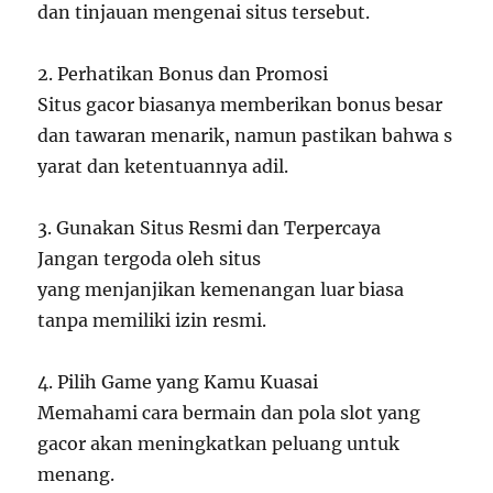
dan tinjauan mengenai situs tersebut.
2. Perhatikan Bonus dan Promosi
Situs gacor biasanya memberikan bonus besar
dan tawaran menarik, namun pastikan bahwa s
yarat dan ketentuannya adil.
3. Gunakan Situs Resmi dan Terpercaya
Jangan tergoda oleh situs
yang menjanjikan kemenangan luar biasa
tanpa memiliki izin resmi.
4. Pilih Game yang Kamu Kuasai
Memahami cara bermain dan pola slot yang
gacor akan meningkatkan peluang untuk
menang.