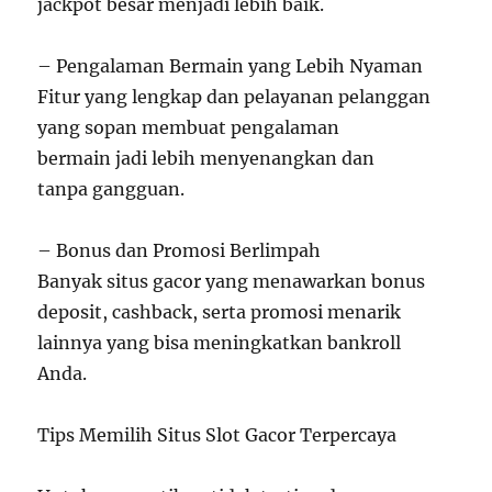
jackpot besar menjadi lebih baik.
– Pengalaman Bermain yang Lebih Nyaman
Fitur yang lengkap dan pelayanan pelanggan
yang sopan membuat pengalaman
bermain jadi lebih menyenangkan dan
tanpa gangguan.
– Bonus dan Promosi Berlimpah
Banyak situs gacor yang menawarkan bonus
deposit, cashback, serta promosi menarik
lainnya yang bisa meningkatkan bankroll
Anda.
Tips Memilih Situs Slot Gacor Terpercaya