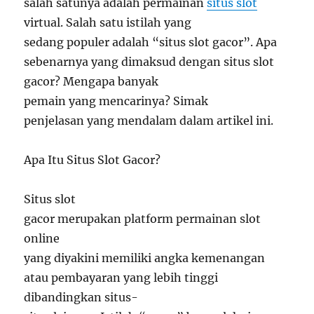
salah satunya adalah permainan
situs slot
virtual. Salah satu istilah yang
sedang populer adalah “situs slot gacor”. Apa
sebenarnya yang dimaksud dengan situs slot
gacor? Mengapa banyak
pemain yang mencarinya? Simak
penjelasan yang mendalam dalam artikel ini.
Apa Itu Situs Slot Gacor?
Situs slot
gacor merupakan platform permainan slot
online
yang diyakini memiliki angka kemenangan
atau pembayaran yang lebih tinggi
dibandingkan situs-