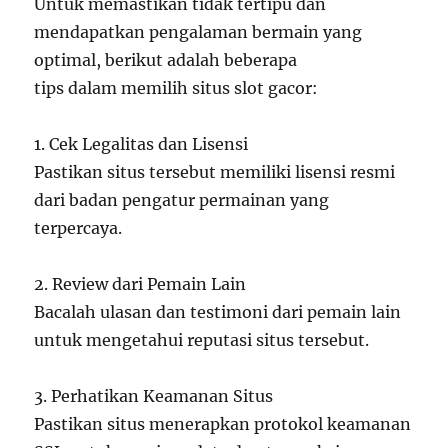
Untuk memastikan tidak tertipu dan
mendapatkan pengalaman bermain yang
optimal, berikut adalah beberapa
tips dalam memilih situs slot gacor:
1. Cek Legalitas dan Lisensi
Pastikan situs tersebut memiliki lisensi resmi
dari badan pengatur permainan yang
terpercaya.
2. Review dari Pemain Lain
Bacalah ulasan dan testimoni dari pemain lain
untuk mengetahui reputasi situs tersebut.
3. Perhatikan Keamanan Situs
Pastikan situs menerapkan protokol keamanan