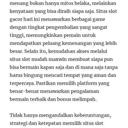
menang bukan hanya mitos belaka, melainkan
kenyataan yang bisa diraih siapa saja. Situs slot
gacor hari ini menawarkan berbagai game
dengan tingkat pengembalian yang sangat
tinggi, memungkinkan pemain untuk
mendapatkan peluang kemenangan yang lebih
besar. Selain itu, kemudahan akses melalui
situs slot mudah maxwin membuat siapa pun
bisa bermain kapan saja dan di mana saja tanpa
harus bingung mencari tempat yang aman dan
terpercaya. Pastikan memilih platform yang
benar-benar menawarkan pengalaman
bermain terbaik dan bonus melimpah.
Tidak hanya mengandalkan keberuntungan,
strategi dan ketepatan memilih situs slot