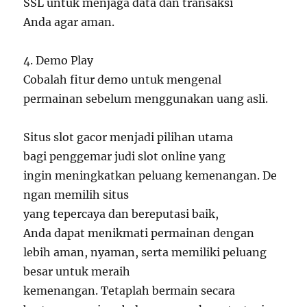
SSL untuk menjaga data dan transaksi
Anda agar aman.
4. Demo Play
Cobalah fitur demo untuk mengenal
permainan sebelum menggunakan uang asli.
Situs slot gacor menjadi pilihan utama
bagi penggemar judi slot online yang
ingin meningkatkan peluang kemenangan. De
ngan memilih situs
yang tepercaya dan bereputasi baik,
Anda dapat menikmati permainan dengan
lebih aman, nyaman, serta memiliki peluang
besar untuk meraih
kemenangan. Tetaplah bermain secara