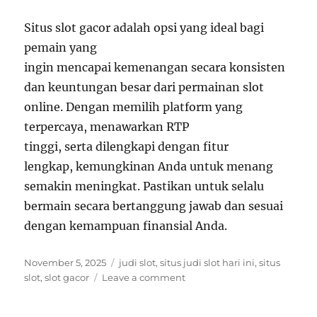
Situs slot gacor adalah opsi yang ideal bagi
pemain yang
ingin mencapai kemenangan secara konsisten
dan keuntungan besar dari permainan slot
online. Dengan memilih platform yang
terpercaya, menawarkan RTP
tinggi, serta dilengkapi dengan fitur
lengkap, kemungkinan Anda untuk menang
semakin meningkat. Pastikan untuk selalu
bermain secara bertanggung jawab dan sesuai
dengan kemampuan finansial Anda.
Posted
Tags
November 5, 2025
judi slot
,
situs judi slot hari ini
,
situs
on
on
slot
,
slot gacor
Leave a comment
Faktor-
Faktor