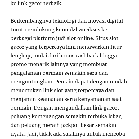
ke link gacor terbaik.
Berkembangnya teknologi dan inovasi digital
turut mendukung kemudahan akses ke
berbagai platform judi slot online. Situs slot
gacor yang terpercaya kini menawarkan fitur
lengkap, mulai dari bonus cashback hingga
promo menarik lainnya yang membuat
pengalaman bermain semakin seru dan
menguntungkan. Pemain dapat dengan mudah
menemukan link slot yang terpercaya dan
menjamin keamanan serta kenyamanan saat
bermain. Dengan mengandalkan link gacor,
peluang kemenangan semakin terbuka lebar,
dan peluang meraih jackpot besar semakin
nyata. Jadi, tidak ada salahnya untuk mencoba