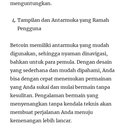
menguntungkan.
Tampilan dan Antarmuka yang Ramah
Pengguna
Betcoin memiliki antarmuka yang mudah
digunakan, sehingga nyaman dinavigasi,
bahkan untuk para pemula. Dengan desain
yang sederhana dan mudah dipahami, Anda
bisa dengan cepat menemukan permainan
yang Anda sukai dan mulai bermain tanpa
kesulitan. Pengalaman bermain yang
menyenangkan tanpa kendala teknis akan
membuat perjalanan Anda menuju
kemenangan lebih lancar.