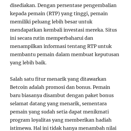
disediakan. Dengan persentase pengembalian
kepada pemain (RTP) yang tinggi, pemain
memiliki peluang lebih besar untuk
mendapatkan kembali investasi mereka. Situs
ini secara rutin memperbaharui dan
menampilkan informasi tentang RTP untuk
membantu pemain dalam membuat keputusan
yang lebih baik.
Salah satu fitur menarik yang ditawarkan
Betcoin adalah promosi dan bonus. Pemain
baru biasanya disambut dengan paket bonus
selamat datang yang menarik, sementara
pemain yang sudah setia dapat menikmati
program loyalitas yang memberikan hadiah
istimewa. Hal ini tidak hanya menambah nilai