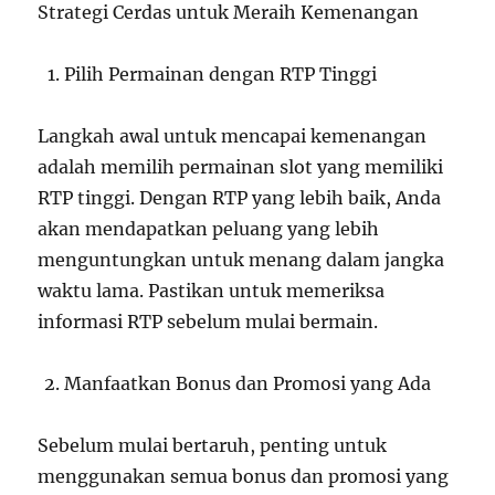
Strategi Cerdas untuk Meraih Kemenangan
Pilih Permainan dengan RTP Tinggi
Langkah awal untuk mencapai kemenangan
adalah memilih permainan slot yang memiliki
RTP tinggi. Dengan RTP yang lebih baik, Anda
akan mendapatkan peluang yang lebih
menguntungkan untuk menang dalam jangka
waktu lama. Pastikan untuk memeriksa
informasi RTP sebelum mulai bermain.
Manfaatkan Bonus dan Promosi yang Ada
Sebelum mulai bertaruh, penting untuk
menggunakan semua bonus dan promosi yang