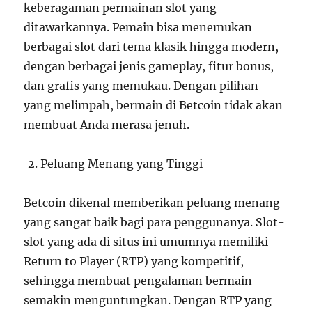
keberagaman permainan slot yang
ditawarkannya. Pemain bisa menemukan
berbagai slot dari tema klasik hingga modern,
dengan berbagai jenis gameplay, fitur bonus,
dan grafis yang memukau. Dengan pilihan
yang melimpah, bermain di Betcoin tidak akan
membuat Anda merasa jenuh.
Peluang Menang yang Tinggi
Betcoin dikenal memberikan peluang menang
yang sangat baik bagi para penggunanya. Slot-
slot yang ada di situs ini umumnya memiliki
Return to Player (RTP) yang kompetitif,
sehingga membuat pengalaman bermain
semakin menguntungkan. Dengan RTP yang