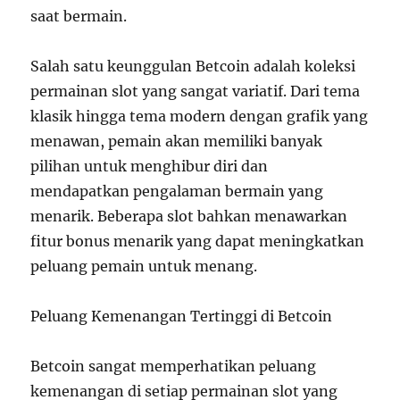
saat bermain.
Salah satu keunggulan Betcoin adalah koleksi
permainan slot yang sangat variatif. Dari tema
klasik hingga tema modern dengan grafik yang
menawan, pemain akan memiliki banyak
pilihan untuk menghibur diri dan
mendapatkan pengalaman bermain yang
menarik. Beberapa slot bahkan menawarkan
fitur bonus menarik yang dapat meningkatkan
peluang pemain untuk menang.
Peluang Kemenangan Tertinggi di Betcoin
Betcoin sangat memperhatikan peluang
kemenangan di setiap permainan slot yang