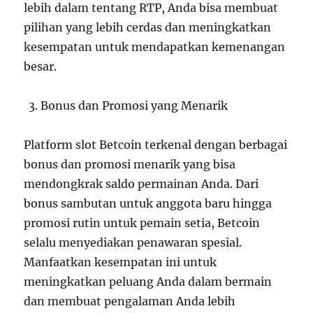
lebih dalam tentang RTP, Anda bisa membuat
pilihan yang lebih cerdas dan meningkatkan
kesempatan untuk mendapatkan kemenangan
besar.
Bonus dan Promosi yang Menarik
Platform slot Betcoin terkenal dengan berbagai
bonus dan promosi menarik yang bisa
mendongkrak saldo permainan Anda. Dari
bonus sambutan untuk anggota baru hingga
promosi rutin untuk pemain setia, Betcoin
selalu menyediakan penawaran spesial.
Manfaatkan kesempatan ini untuk
meningkatkan peluang Anda dalam bermain
dan membuat pengalaman Anda lebih