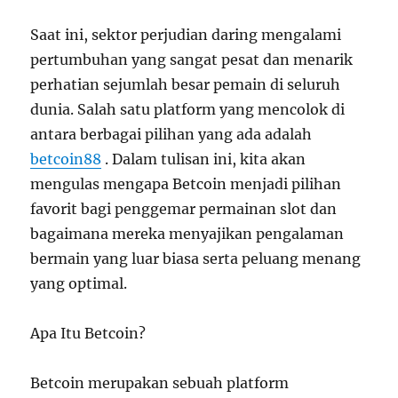
Batas
Saat ini, sektor perjudian daring mengalami
pertumbuhan yang sangat pesat dan menarik
perhatian sejumlah besar pemain di seluruh
dunia. Salah satu platform yang mencolok di
antara berbagai pilihan yang ada adalah
betcoin88
. Dalam tulisan ini, kita akan
mengulas mengapa Betcoin menjadi pilihan
favorit bagi penggemar permainan slot dan
bagaimana mereka menyajikan pengalaman
bermain yang luar biasa serta peluang menang
yang optimal.
Apa Itu Betcoin?
Betcoin merupakan sebuah platform