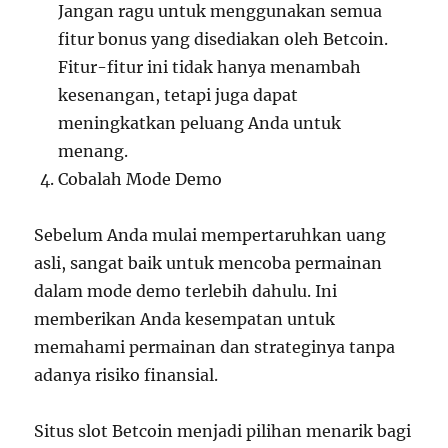
Jangan ragu untuk menggunakan semua
fitur bonus yang disediakan oleh Betcoin.
Fitur-fitur ini tidak hanya menambah
kesenangan, tetapi juga dapat
meningkatkan peluang Anda untuk
menang.
Cobalah Mode Demo
Sebelum Anda mulai mempertaruhkan uang
asli, sangat baik untuk mencoba permainan
dalam mode demo terlebih dahulu. Ini
memberikan Anda kesempatan untuk
memahami permainan dan strateginya tanpa
adanya risiko finansial.
Situs slot Betcoin menjadi pilihan menarik bagi