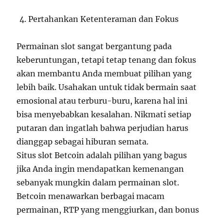
Pertahankan Ketenteraman dan Fokus
Permainan slot sangat bergantung pada
keberuntungan, tetapi tetap tenang dan fokus
akan membantu Anda membuat pilihan yang
lebih baik. Usahakan untuk tidak bermain saat
emosional atau terburu-buru, karena hal ini
bisa menyebabkan kesalahan. Nikmati setiap
putaran dan ingatlah bahwa perjudian harus
dianggap sebagai hiburan semata.
Situs slot Betcoin adalah pilihan yang bagus
jika Anda ingin mendapatkan kemenangan
sebanyak mungkin dalam permainan slot.
Betcoin menawarkan berbagai macam
permainan, RTP yang menggiurkan, dan bonus