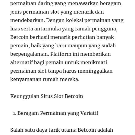
permainan daring yang menawarkan beragam
jenis permainan slot yang menarik dan
mendebarkan. Dengan koleksi permainan yang
luas serta antarmuka yang ramah pengguna,
Betcoin berhasil menarik perhatian banyak
pemain, baik yang baru maupun yang sudah
berpengalaman. Platform ini memberikan
alternatif bagi pemain untuk menikmati
permainan slot tanpa harus meninggalkan
kenyamanan rumah mereka.
Keunggulan Situs Slot Betcoin
Beragam Permainan yang Variatif
Salah satu daya tarik utama Betcoin adalah