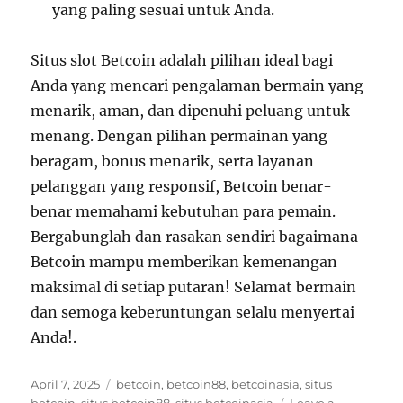
yang paling sesuai untuk Anda.
Situs slot Betcoin adalah pilihan ideal bagi
Anda yang mencari pengalaman bermain yang
menarik, aman, dan dipenuhi peluang untuk
menang. Dengan pilihan permainan yang
beragam, bonus menarik, serta layanan
pelanggan yang responsif, Betcoin benar-
benar memahami kebutuhan para pemain.
Bergabunglah dan rasakan sendiri bagaimana
Betcoin mampu memberikan kemenangan
maksimal di setiap putaran! Selamat bermain
dan semoga keberuntungan selalu menyertai
Anda!.
Posted
Tags
April 7, 2025
betcoin
,
betcoin88
,
betcoinasia
,
situs
on