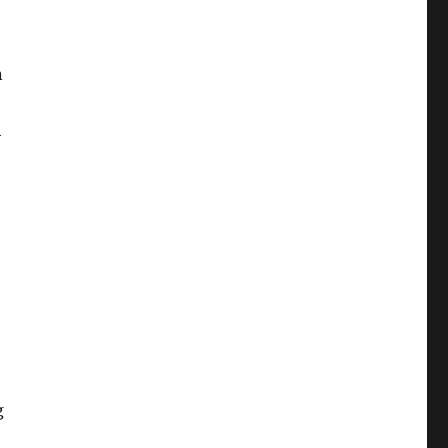
n
h
g