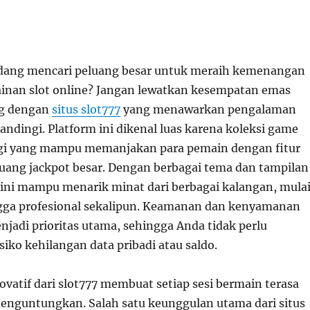
dang mencari peluang besar untuk meraih kemenangan
ainan slot online? Jangan lewatkan kesempatan emas
g dengan
situs slot777
yang menawarkan pengalaman
andingi. Platform ini dikenal luas karena koleksi game
ggi yang mampu memanjakan para pemain dengan fitur
uang jackpot besar. Dengan berbagai tema dan tampilan
ini mampu menarik minat dari berbagai kalangan, mula
gga profesional sekalipun. Keamanan dan kenyamanan
njadi prioritas utama, sehingga Anda tidak perlu
siko kehilangan data pribadi atau saldo.
novatif dari slot777 membuat setiap sesi bermain terasa
menguntungkan. Salah satu keunggulan utama dari situs