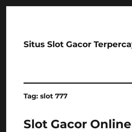
Situs Slot Gacor Terperc
Tag:
slot 777
Slot Gacor Onlin