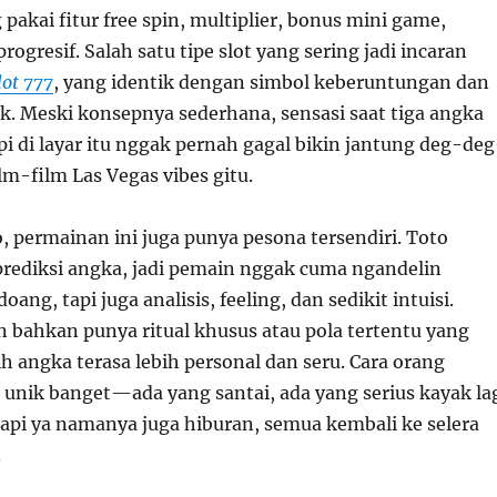
g pakai fitur free spin, multiplier, bonus mini game,
rogresif. Salah satu tipe slot yang sering jadi incaran
lot 777
, yang identik dengan simbol keberuntungan dan
ik. Meski konsepnya sederhana, sensasi saat tiga angka
api di layar itu nggak pernah gagal bikin jantung deg-deg
lm-film Las Vegas vibes gitu.
 permainan ini juga punya pesona tersendiri. Toto
ediksi angka, jadi pemain nggak cuma ngandelin
ang, tapi juga analisis, feeling, dan sedikit intuisi.
 bahkan punya ritual khusus atau pola tertentu yang
ih angka terasa lebih personal dan seru. Cara orang
 unik banget—ada yang santai, ada yang serius kayak la
Tapi ya namanya juga hiburan, semua kembali ke selera
.