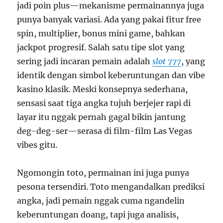
jadi poin plus—mekanisme permainannya juga
punya banyak variasi. Ada yang pakai fitur free
spin, multiplier, bonus mini game, bahkan
jackpot progresif. Salah satu tipe slot yang
sering jadi incaran pemain adalah
slot 777
, yang
identik dengan simbol keberuntungan dan vibe
kasino klasik. Meski konsepnya sederhana,
sensasi saat tiga angka tujuh berjejer rapi di
layar itu nggak pernah gagal bikin jantung
deg-deg-ser—serasa di film-film Las Vegas
vibes gitu.
Ngomongin toto, permainan ini juga punya
pesona tersendiri. Toto mengandalkan prediksi
angka, jadi pemain nggak cuma ngandelin
keberuntungan doang, tapi juga analisis,