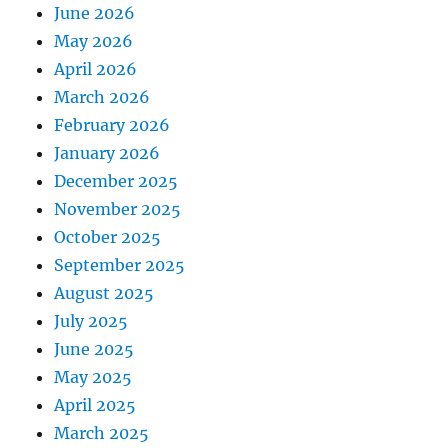
June 2026
May 2026
April 2026
March 2026
February 2026
January 2026
December 2025
November 2025
October 2025
September 2025
August 2025
July 2025
June 2025
May 2025
April 2025
March 2025