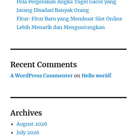
Pola Pergerakan Angka Togel Gacor yang
Jarang Disadari Banyak Orang
Fitur-Fitur Baru yang Membuat Slot Online
Lebih Menarik dan Menguntungkan
Recent Comments
A WordPress Commenter
on
Hello world!
Archives
August 2026
July 2026