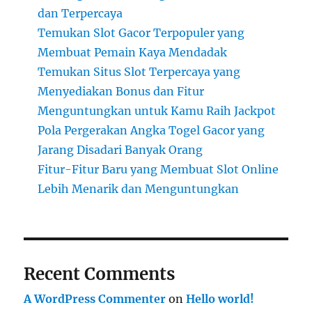
dan Terpercaya
Temukan Slot Gacor Terpopuler yang
Membuat Pemain Kaya Mendadak
Temukan Situs Slot Terpercaya yang
Menyediakan Bonus dan Fitur
Menguntungkan untuk Kamu Raih Jackpot
Pola Pergerakan Angka Togel Gacor yang
Jarang Disadari Banyak Orang
Fitur-Fitur Baru yang Membuat Slot Online
Lebih Menarik dan Menguntungkan
Recent Comments
A WordPress Commenter
on
Hello world!