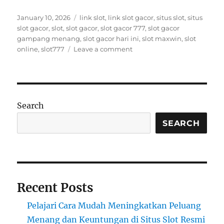
Posted
Tags
January 10, 2026
link slot
,
link slot gacor
,
situs slot
,
situs
on
slot gacor
,
slot
,
slot gacor
,
slot gacor 777
,
slot gacor
gampang menang
,
slot gacor hari ini
,
slot maxwin
,
slot
on
online
,
slot777
Leave a comment
Slot
Gacor
Penuh
Keseruan
dan
Search
Keuntungan
SEARCH
Recent Posts
Pelajari Cara Mudah Meningkatkan Peluang
Menang dan Keuntungan di Situs Slot Resmi