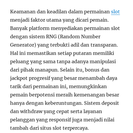
Keamanan dan keadilan dalam permainan
slot
menjadi faktor utama yang dicari pemain.
Banyak platform menyediakan permainan slot
dengan sistem RNG (Random Number
Generator) yang terbukti adil dan transparan.
Hal ini memastikan setiap putaran memiliki
peluang yang sama tanpa adanya manipulasi
dari pihak manapun. Selain itu, bonus dan
jackpot progresif yang besar menambah daya
tarik dari permainan ini, memungkinkan
pemain berpotensi meraih kemenangan besar
hanya dengan keberuntungan. Sistem deposit
dan withdraw yang cepat serta layanan
pelanggan yang responsif juga menjadi nilai
tambah dari situs slot terpercaya.