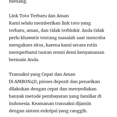
menang.
Link Toto Terbaru dan Aman
Kami selalu memberikan link toto yang
terbaru, aman, dan tidak terblokir. Anda tidak
perlu khawatir tentang masalah saat mencoba
mengakses situs, karena kami secara rutin
memperbarui tautan resmi demi kenyamanan
bermain Anda.
Transaksi yang Cepat dan Aman
Di AMBON4D, proses deposit dan penarikan
dilakukan dengan cepat dan menyediakan
banyak metode pembayaran yang familiar di
Indonesia. Keamanan transaksi dijamin
dengan sistem enkripsi yang canggih.