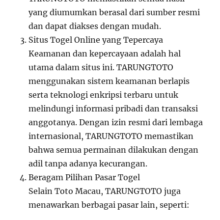
yang diumumkan berasal dari sumber resmi
dan dapat diakses dengan mudah.
Situs Togel Online yang Tepercaya
Keamanan dan kepercayaan adalah hal
utama dalam situs ini. TARUNGTOTO
menggunakan sistem keamanan berlapis
serta teknologi enkripsi terbaru untuk
melindungi informasi pribadi dan transaksi
anggotanya. Dengan izin resmi dari lembaga
internasional, TARUNGTOTO memastikan
bahwa semua permainan dilakukan dengan
adil tanpa adanya kecurangan.
Beragam Pilihan Pasar Togel
Selain Toto Macau, TARUNGTOTO juga
menawarkan berbagai pasar lain, seperti: