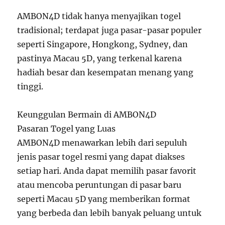
AMBON4D tidak hanya menyajikan togel
tradisional; terdapat juga pasar-pasar populer
seperti Singapore, Hongkong, Sydney, dan
pastinya Macau 5D, yang terkenal karena
hadiah besar dan kesempatan menang yang
tinggi.
Keunggulan Bermain di AMBON4D
Pasaran Togel yang Luas
AMBON4D menawarkan lebih dari sepuluh
jenis pasar togel resmi yang dapat diakses
setiap hari. Anda dapat memilih pasar favorit
atau mencoba peruntungan di pasar baru
seperti Macau 5D yang memberikan format
yang berbeda dan lebih banyak peluang untuk