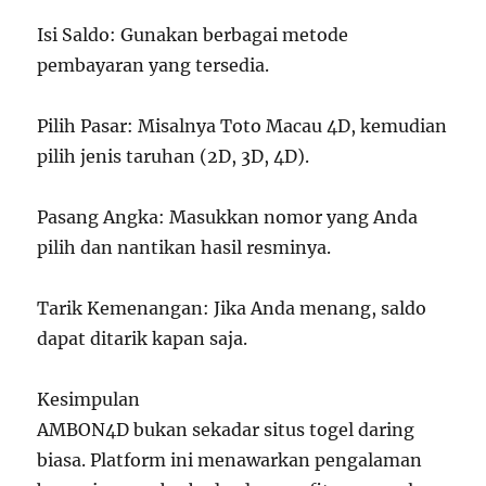
Isi Saldo: Gunakan berbagai metode
pembayaran yang tersedia.
Pilih Pasar: Misalnya Toto Macau 4D, kemudian
pilih jenis taruhan (2D, 3D, 4D).
Pasang Angka: Masukkan nomor yang Anda
pilih dan nantikan hasil resminya.
Tarik Kemenangan: Jika Anda menang, saldo
dapat ditarik kapan saja.
Kesimpulan
AMBON4D bukan sekadar situs togel daring
biasa. Platform ini menawarkan pengalaman