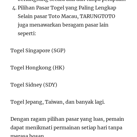
Pilihan Pasar Togel yang Paling Lengkap
Selain pasar Toto Macau, TARUNGTOTO
juga menawarkan beragam pasar lain
seperti:
Togel Singapore (SGP)
Togel Hongkong (HK)
Togel Sidney (SDY)
Togel Jepang, Taiwan, dan banyak lagi.
Dengan ragam pilihan pasar yang luas, pemain
dapat menikmati permainan setiap hari tanpa
merasa bosan.