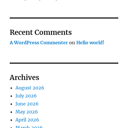
Recent Comments
A WordPress Commenter
on
Hello world!
Archives
August 2026
July 2026
June 2026
May 2026
April 2026
March 2026