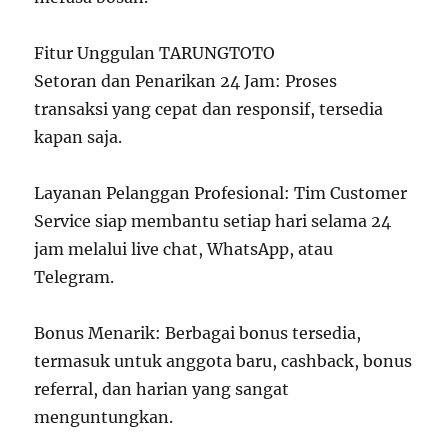
Fitur Unggulan TARUNGTOTO
Setoran dan Penarikan 24 Jam: Proses
transaksi yang cepat dan responsif, tersedia
kapan saja.
Layanan Pelanggan Profesional: Tim Customer
Service siap membantu setiap hari selama 24
jam melalui live chat, WhatsApp, atau
Telegram.
Bonus Menarik: Berbagai bonus tersedia,
termasuk untuk anggota baru, cashback, bonus
referral, dan harian yang sangat
menguntungkan.