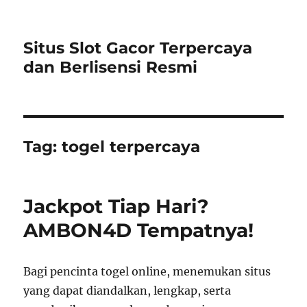
Situs Slot Gacor Terpercaya
dan Berlisensi Resmi
Tag:
togel terpercaya
Jackpot Tiap Hari?
AMBON4D Tempatnya!
Bagi pencinta togel online, menemukan situs
yang dapat diandalkan, lengkap, serta