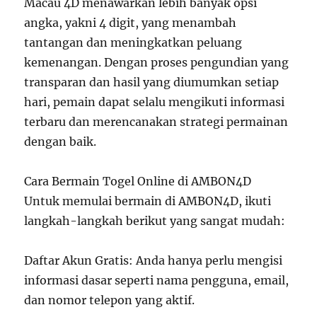
Macau 4D menawarkan lebih banyak opsi
angka, yakni 4 digit, yang menambah
tantangan dan meningkatkan peluang
kemenangan. Dengan proses pengundian yang
transparan dan hasil yang diumumkan setiap
hari, pemain dapat selalu mengikuti informasi
terbaru dan merencanakan strategi permainan
dengan baik.
Cara Bermain Togel Online di AMBON4D
Untuk memulai bermain di AMBON4D, ikuti
langkah-langkah berikut yang sangat mudah:
Daftar Akun Gratis: Anda hanya perlu mengisi
informasi dasar seperti nama pengguna, email,
dan nomor telepon yang aktif.