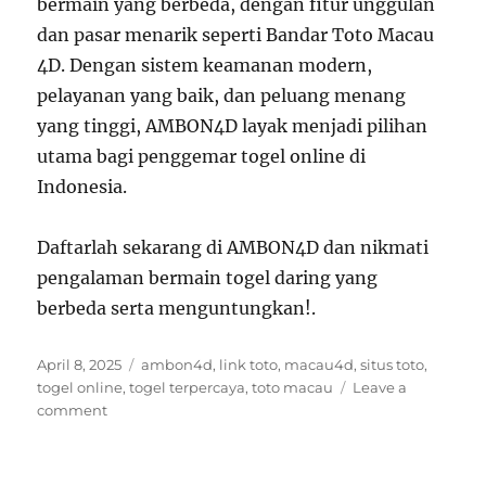
bermain yang berbeda, dengan fitur unggulan
dan pasar menarik seperti Bandar Toto Macau
4D. Dengan sistem keamanan modern,
pelayanan yang baik, dan peluang menang
yang tinggi, AMBON4D layak menjadi pilihan
utama bagi penggemar togel online di
Indonesia.
Daftarlah sekarang di AMBON4D dan nikmati
pengalaman bermain togel daring yang
berbeda serta menguntungkan!.
Posted
Tags
April 8, 2025
ambon4d
,
link toto
,
macau4d
,
situs toto
,
on
togel online
,
togel terpercaya
,
toto macau
Leave a
on
comment
AMBON4D:
Situs
Togel