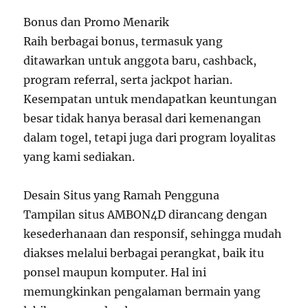
Bonus dan Promo Menarik
Raih berbagai bonus, termasuk yang
ditawarkan untuk anggota baru, cashback,
program referral, serta jackpot harian.
Kesempatan untuk mendapatkan keuntungan
besar tidak hanya berasal dari kemenangan
dalam togel, tetapi juga dari program loyalitas
yang kami sediakan.
Desain Situs yang Ramah Pengguna
Tampilan situs AMBON4D dirancang dengan
kesederhanaan dan responsif, sehingga mudah
diakses melalui berbagai perangkat, baik itu
ponsel maupun komputer. Hal ini
memungkinkan pengalaman bermain yang