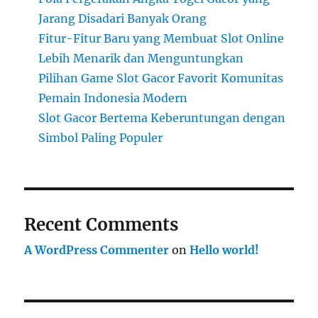
Jarang Disadari Banyak Orang
Fitur-Fitur Baru yang Membuat Slot Online
Lebih Menarik dan Menguntungkan
Pilihan Game Slot Gacor Favorit Komunitas
Pemain Indonesia Modern
Slot Gacor Bertema Keberuntungan dengan
Simbol Paling Populer
Recent Comments
A WordPress Commenter
on
Hello world!